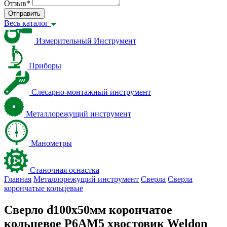
Отзыв
*
Отправить
Весь каталог
Измерительный Инструмент
Приборы
Слесарно-монтажный инструмент
Металлорежущий инструмент
Манометры
Станочная оснастка
Главная
Металлорежущий инструмент
Сверла
Сверла
корончатые кольцевые
Сверло d100х50мм корончатое
кольцевое Р6АМ5 хвостовик Weldon