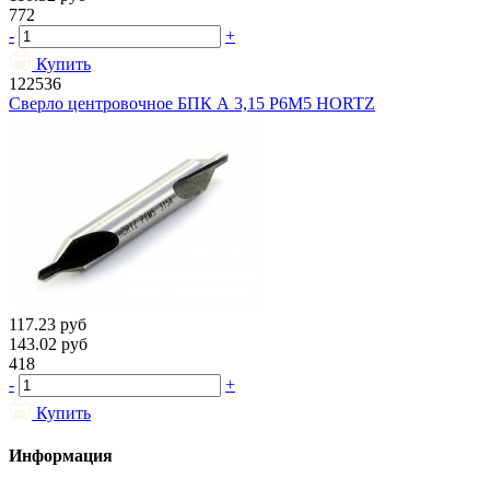
772
-
+
Купить
122536
Сверло центровочное БПК А 3,15 Р6М5 HORTZ
117.23
руб
143.02
руб
418
-
+
Купить
Информация