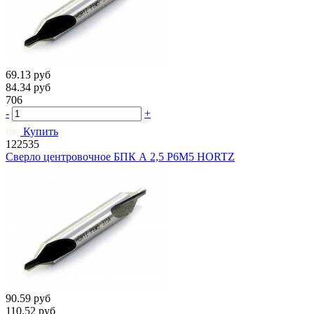
69.13
руб
84.34
руб
706
-
+
Купить
122535
Сверло центровочное БПК А 2,5 Р6М5 HORTZ
90.59
руб
110.52
руб