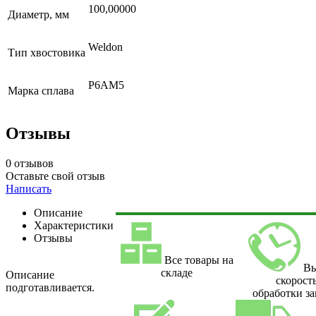
100,00000
Диаметр, мм
Weldon
Тип хвостовика
Р6АМ5
Марка сплава
Отзывы
0 отзывов
Оставьте свой отзыв
Написать
Описание
Характеристики
Отзывы
Все товары на
Вы
складе
Описание
скорост
подготавливается.
обработки за