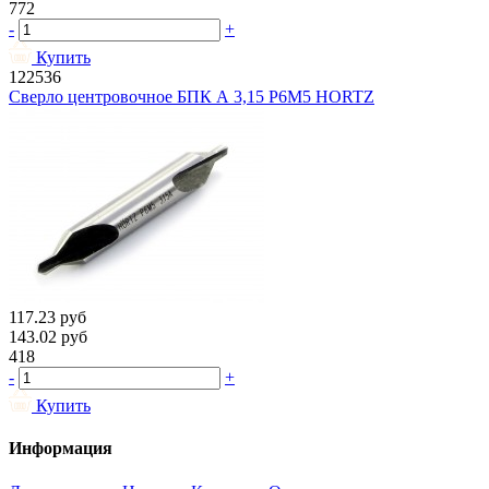
772
-
+
Купить
122536
Сверло центровочное БПК А 3,15 Р6М5 HORTZ
117.23
руб
143.02
руб
418
-
+
Купить
Информация