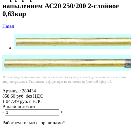
напылением АС20 250/200 2-слойное
0,63кар
Назад
*Производитель оставляет за собой право без уведомления дилера менять внешний
вид инструмента. Указанная информация не является публичной офертой.
Артикул:
280434
858.60
руб.
без НДС
1 047.49
руб.
с НДС
В наличии:
6 шт
-
+
Работаем только с юр. лицами
*