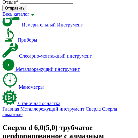
Отзыв
*
Отправить
Весь каталог
Измерительный Инструмент
Приборы
Слесарно-монтажный инструмент
Металлорежущий инструмент
Манометры
Станочная оснастка
Главная
Металлорежущий инструмент
Сверла
Сверла
алмазные
Сверло d 6,0(5,0) трубчатое
перфорированное с алмазным