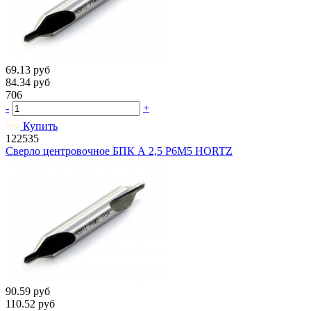
69.13
руб
84.34
руб
706
-
+
Купить
122535
Сверло центровочное БПК А 2,5 Р6М5 HORTZ
90.59
руб
110.52
руб