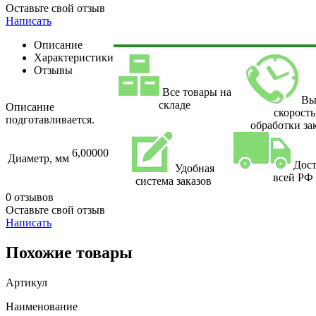
Оставьте свой отзыв
Написать
Описание
Характеристики
Отзывы
Все товары на
Вы
складе
Описание
скорость
подготавливается.
обработки за
6,00000
Диаметр, мм
Дост
Удобная
всей РФ
система заказов
0 отзывов
Оставьте свой отзыв
Написать
Похожие товары
Артикул
Наименование