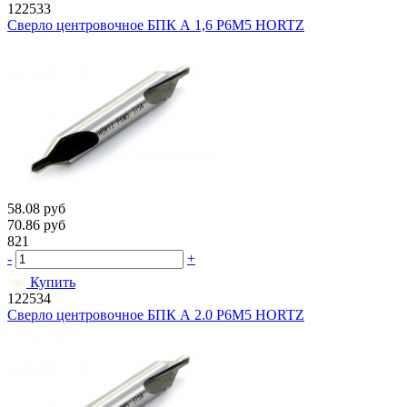
122533
Сверло центровочное БПК А 1,6 Р6М5 HORTZ
58.08
руб
70.86
руб
821
-
+
Купить
122534
Сверло центровочное БПК А 2.0 Р6М5 HORTZ