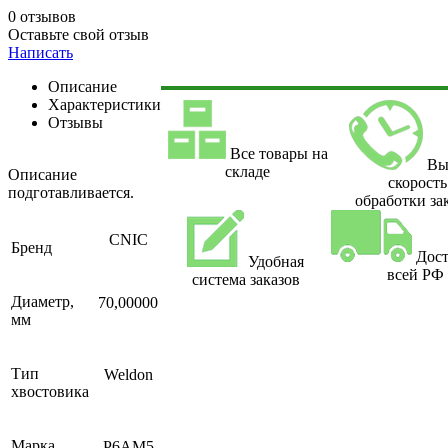
0 отзывов
Оставьте свой отзыв
Написать
Описание
Характеристики
Отзывы
Все товары на
Вы
складе
Описание
скорость
подготавливается.
обработки за
CNIC
Бренд
Дост
Удобная
всей РФ
система заказов
Диаметр,
70,00000
мм
Тип
Weldon
хвостовика
Марка
Р6АМ5