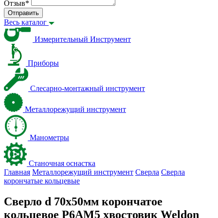
Отзыв
*
Отправить
Весь каталог
Измерительный Инструмент
Приборы
Слесарно-монтажный инструмент
Металлорежущий инструмент
Манометры
Станочная оснастка
Главная
Металлорежущий инструмент
Сверла
Сверла
корончатые кольцевые
Сверло d 70х50мм корончатое
кольцевое Р6АМ5 хвостовик Weldon