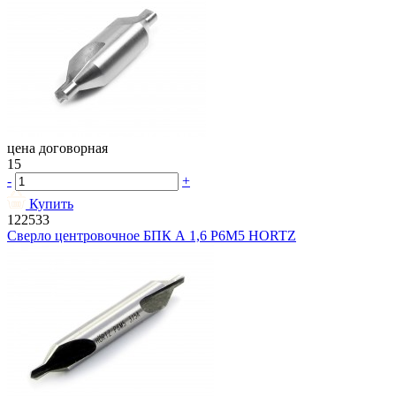
цена договорная
15
-
+
Купить
122533
Сверло центровочное БПК А 1,6 Р6М5 HORTZ