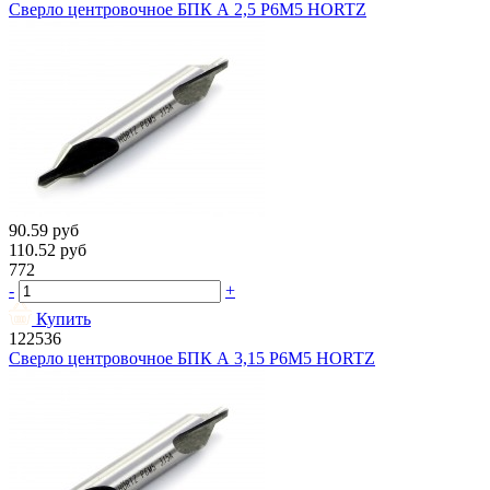
Сверло центровочное БПК А 2,5 Р6М5 HORTZ
90.59
руб
110.52
руб
772
-
+
Купить
122536
Сверло центровочное БПК А 3,15 Р6М5 HORTZ