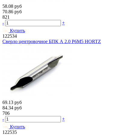
58.08
руб
70.86
руб
821
-
+
Купить
122534
Сверло центровочное БПК А 2.0 Р6М5 HORTZ
69.13
руб
84.34
руб
706
-
+
Купить
122535