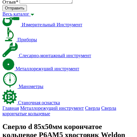
Отзыв
*
Отправить
Весь каталог
Измерительный Инструмент
Приборы
Слесарно-монтажный инструмент
Металлорежущий инструмент
Манометры
Станочная оснастка
Главная
Металлорежущий инструмент
Сверла
Сверла
корончатые кольцевые
Сверло d 85х50мм корончатое
кольцевое Р6АМ5 хвостовик Weldon