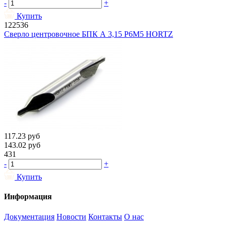
-
+
Купить
122536
Сверло центровочное БПК А 3,15 Р6М5 HORTZ
117.23
руб
143.02
руб
431
-
+
Купить
Информация
Документация
Новости
Контакты
О нас