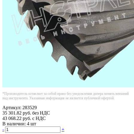
*Производитель оставляет за собой право без уведомления дилера менять внешний
вид инструмента. Указанная информация не является публичной офертой.
Артикул:
283529
35 301.82
руб.
без НДС
43 068.22
руб.
с НДС
В наличии:
4 шт
-
+