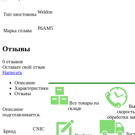
Weldon
Тип хвостовика
Р6АМ5
Марка сплава
Отзывы
0 отзывов
Оставьте свой отзыв
Написать
Описание
Характеристики
Отзывы
Все товары на
Вы
складе
Описание
скорость
подготавливается.
обработки за
CNIC
Бренд
Дост