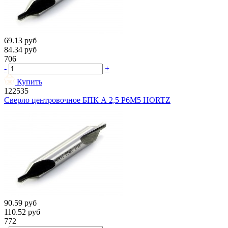
69.13
руб
84.34
руб
706
-
+
Купить
122535
Сверло центровочное БПК А 2,5 Р6М5 HORTZ
90.59
руб
110.52
руб
772