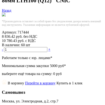
80мм LTH100 (Q12) "CNIC"
Назад
*Производитель оставляет за собой право без уведомления дилера менять внешний
вид инструмента. Указанная информация не является публичной офертой.
Артикул:
717444
8 836.42
руб.
без НДС
10 780.43
руб.
с НДС
В наличии:
60 шт
-
+
Работаем только с юр. лицами
*
Минимальная сумма закупки
5000 руб
*
выберите ещё товара на сумму:
0 руб
В корзину
Перейти в корзину
Купить в 1 клик
Самовывоз
Москва, ул. Электродная, д.2, стр.7