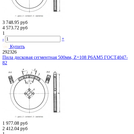
3 748.95
руб
4 573.72
руб
1
-
+
Купить
292326
Пила дисковая сегментная 500мм, Z=108 Р6АМ5 ГОСТ4047-
82
1 977.08
руб
2 412.04
руб
1