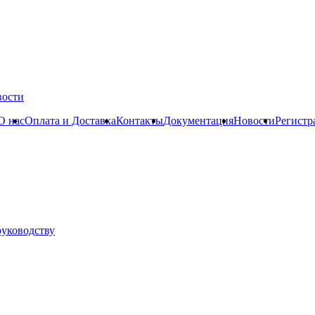
вости
О нас
Оплата и Доставка
Контакты
Документация
Новости
Регистр
руководству