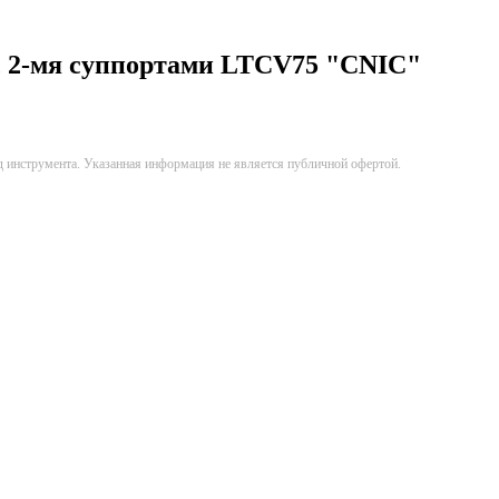
с 2-мя суппортами LTCV75 "CNIC"
д инструмента. Указанная информация не является публичной офертой.