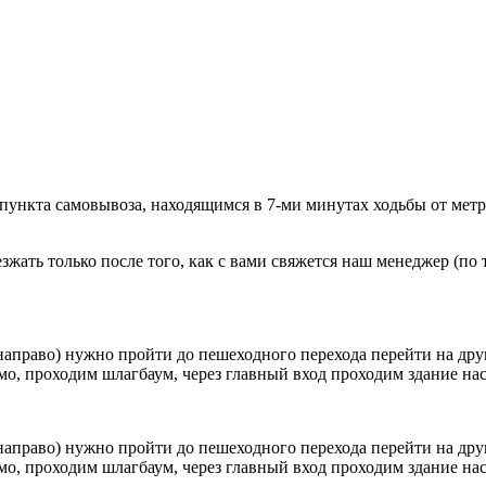
 пункта самовывоза, находящимся в 7-ми минутах ходьбы от мет
ать только после того, как с вами свяжется наш менеджер (по т
направо) нужно пройти до пешеходного перехода перейти на друг
о, проходим шлагбаум, через главный вход проходим здание наск
направо) нужно пройти до пешеходного перехода перейти на друг
о, проходим шлагбаум, через главный вход проходим здание наск