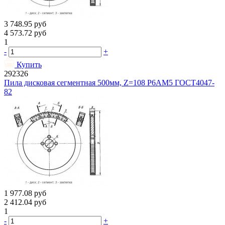
3 748.95
руб
4 573.72
руб
1
-
+
Купить
292326
Пила дисковая сегментная 500мм, Z=108 Р6АМ5 ГОСТ4047-
82
1 977.08
руб
2 412.04
руб
1
-
+