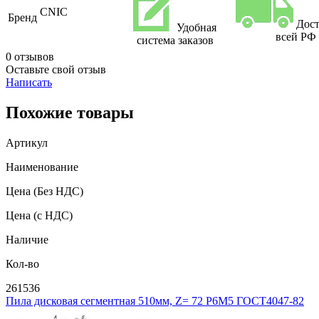
CNIC
Бренд
Дост
Удобная
всей РФ
система заказов
0 отзывов
Оставьте свой отзыв
Написать
Похожие товары
Артикул
Наименование
Цена
(Без НДС)
Цена
(с НДС)
Наличие
Кол-во
261536
Пила дисковая сегментная 510мм, Z= 72 Р6М5 ГОСТ4047-82