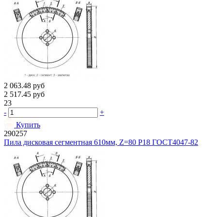
2 063.48
руб
2 517.45
руб
23
-
+
Купить
290257
Пила дисковая сегментная 610мм, Z=80 Р18 ГОСТ4047-82