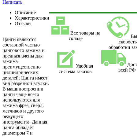
Написать
Описание
Характеристики
Отзывы
Все товары на
Вы
складе
Цанги являются
скорость
составной частью
обработки за
цангового зажима и
предназначены для
зажима
Дост
Удобная
преимущественно
всей РФ
система заказов
цилиндрических
деталей. Цанга имеет
вид разрезной втулки.
В машиностроении
цанги чаще всего
используются для
зажима фрез, сверл,
метчиков и другого
режущего
инструмента. Данная
цанга обладает
диаметром 7 и