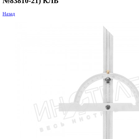
№83810-21) КЛБ
Назад