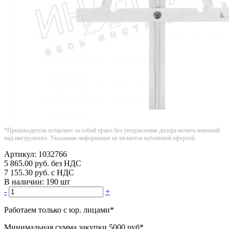
*Производитель оставляет за собой право без уведомления дилера менять внешний
вид инструмента. Указанная информация не является публичной офертой.
Артикул:
1032766
5 865.00
руб.
без НДС
7 155.30
руб.
с НДС
В наличии:
190 шт
-
+
Работаем только с юр. лицами
*
Минимальная сумма закупки
5000 руб
*