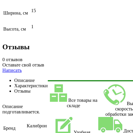
15
Ширина, см
1
Высота, см
Отзывы
0 отзывов
Оставьте свой отзыв
Написать
Описание
Характеристики
Отзывы
Все товары на
Вы
складе
Описание
скорость
подготавливается.
обработки за
Калиброн
Бренд
Дост
Удобная