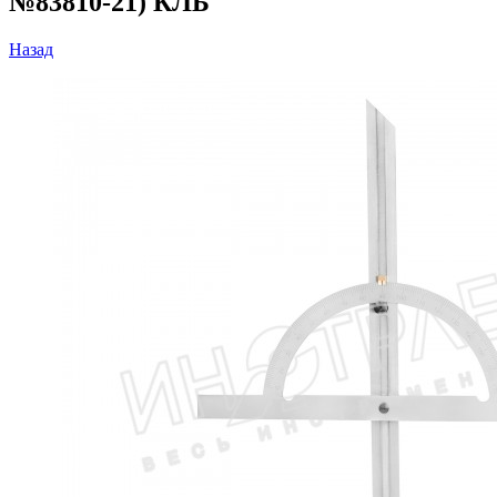
№83810-21) КЛБ
Назад