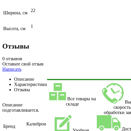
22
Ширина, см
1
Высота, см
Отзывы
0 отзывов
Оставьте свой отзыв
Написать
Описание
Характеристики
Отзывы
Все товары на
Вы
складе
Описание
скорость
подготавливается.
обработки за
Калиброн
Бренд
Дост
Удобная