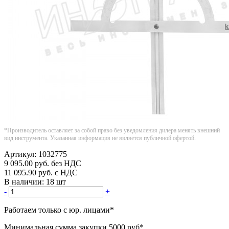
*Производитель оставляет за собой право без уведомления дилера менять внешний
вид инструмента. Указанная информация не является публичной офертой.
Артикул:
1032775
9 095.00
руб.
без НДС
11 095.90
руб.
с НДС
В наличии:
18 шт
-
+
Работаем только с юр. лицами
*
Минимальная сумма закупки
5000 руб
*