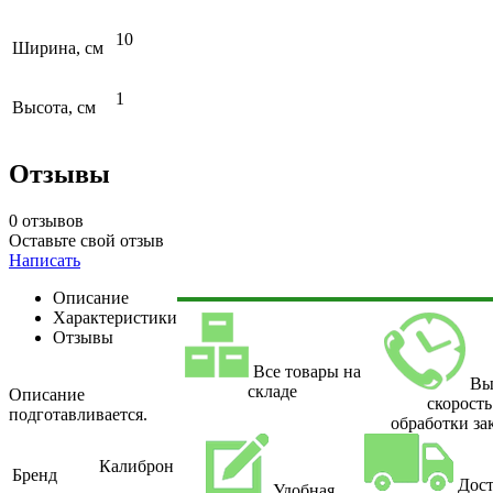
10
Ширина, см
1
Высота, см
Отзывы
0 отзывов
Оставьте свой отзыв
Написать
Описание
Характеристики
Отзывы
Все товары на
Вы
складе
Описание
скорость
подготавливается.
обработки за
Калиброн
Бренд
Дост
Удобная