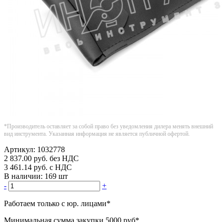
*Производитель оставляет за собой право без уведомления дилера менять внешний
вид инструмента. Указанная информация не является публичной офертой.
Артикул:
1032778
2 837.00
руб.
без НДС
3 461.14
руб.
с НДС
В наличии:
169 шт
-
+
Работаем только с юр. лицами
*
Минимальная сумма закупки
5000 руб
*