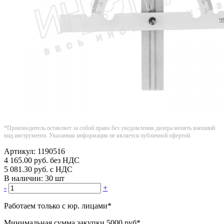
*Производитель оставляет за собой право без уведомления дилера менять внешний
вид инструмента. Указанная информация не является публичной офертой.
Артикул:
1190516
4 165.00
руб.
без НДС
5 081.30
руб.
с НДС
В наличии:
30 шт
-
+
Работаем только с юр. лицами
*
Минимальная сумма закупки
5000 руб
*