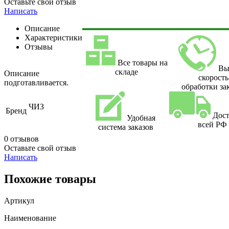
Оставьте свой отзыв
Написать
Описание
Характеристики
Отзывы
Все товары на
Вы
складе
Описание
скорость
подготавливается.
обработки за
ЧИЗ
Бренд
Дост
Удобная
всей РФ
система заказов
0 отзывов
Оставьте свой отзыв
Написать
Похожие товары
Артикул
Наименование