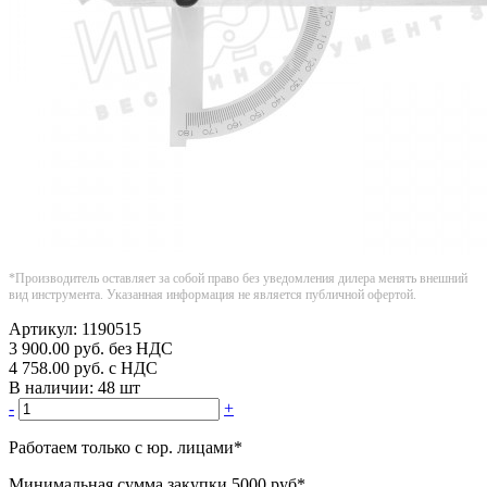
*Производитель оставляет за собой право без уведомления дилера менять внешний
вид инструмента. Указанная информация не является публичной офертой.
Артикул:
1190515
3 900.00
руб.
без НДС
4 758.00
руб.
с НДС
В наличии:
48 шт
-
+
Работаем только с юр. лицами
*
Минимальная сумма закупки
5000 руб
*