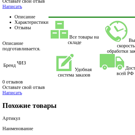
Оставьте свой отзыв
Написать
Описание
Характеристики
Отзывы
Все товары на
Вы
складе
Описание
скорость
подготавливается.
обработки за
ЧИЗ
Бренд
Дост
Удобная
всей РФ
система заказов
0 отзывов
Оставьте свой отзыв
Написать
Похожие товары
Артикул
Наименование