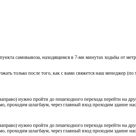
 пункта самовывоза, находящимся в 7-ми минутах ходьбы от мет
ать только после того, как с вами свяжется наш менеджер (по т
направо) нужно пройти до пешеходного перехода перейти на друг
о, проходим шлагбаум, через главный вход проходим здание наск
направо) нужно пройти до пешеходного перехода перейти на друг
о, проходим шлагбаум, через главный вход проходим здание наск