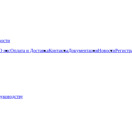
вости
О нас
Оплата и Доставка
Контакты
Документация
Новости
Регистр
руководству