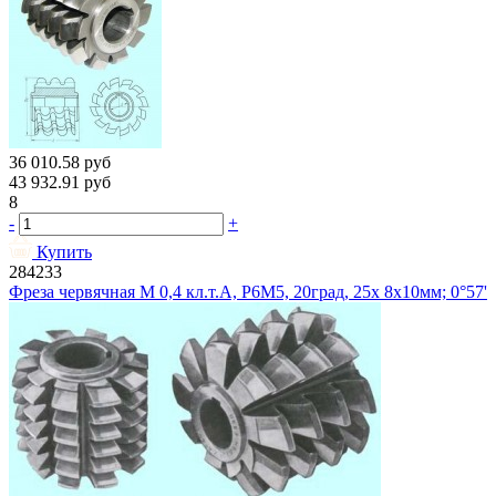
36 010.58
руб
43 932.91
руб
8
-
+
Купить
284233
Фреза червячная М 0,4 кл.т.А, Р6М5, 20град, 25х 8х10мм; 0°57'