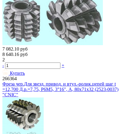
7 082.10
руб
8 640.16
руб
2
-
+
Купить
266364
Фреза чер.Для звезд. привод. и втул.-ролик.цепей шаг t
=12,700 Д.р.=7,75, Р6М5, 3°16", A, 80х71х32 (2523-0037)
"CNIC"