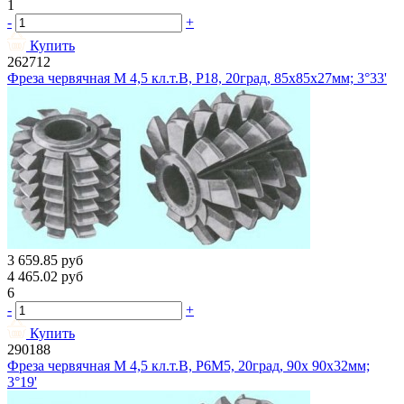
1
-
+
Купить
262712
Фреза червячная М 4,5 кл.т.В, Р18, 20град, 85х85х27мм; 3°33'
3 659.85
руб
4 465.02
руб
6
-
+
Купить
290188
Фреза червячная М 4,5 кл.т.В, Р6М5, 20град, 90х 90х32мм;
3°19'