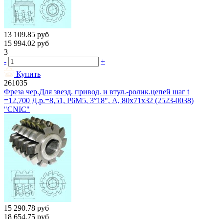
13 109.85
руб
15 994.02
руб
3
-
+
Купить
261035
Фреза чер.Для звезд. привод. и втул.-ролик.цепей шаг t
=12,700 Д.р.=8,51, Р6М5, 3°18", A, 80х71х32 (2523-0038)
"CNIC"
15 290.78
руб
18 654.75
руб