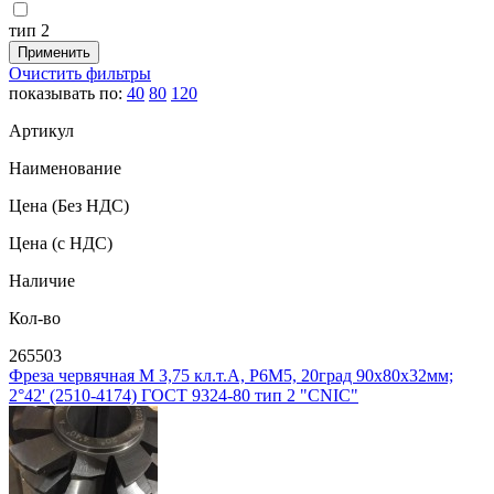
тип 2
Очистить фильтры
показывать по:
40
80
120
Артикул
Наименование
Цена
(Без НДС)
Цена
(с НДС)
Наличие
Кол-во
265503
Фреза червячная М 3,75 кл.т.А, Р6М5, 20град 90х80х32мм;
2°42' (2510-4174) ГОСТ 9324-80 тип 2 "CNIC"