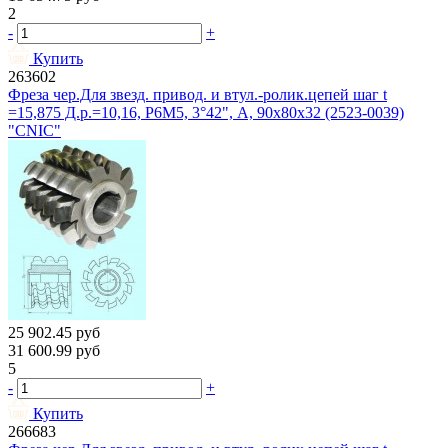
2
-
+
Купить
263602
Фреза чер.Для звезд. привод. и втул.-ролик.цепей шаг t
=15,875 Д.р.=10,16, Р6М5, 3°42", A, 90х80х32 (2523-0039)
"CNIC"
25 902.45
руб
31 600.99
руб
5
-
+
Купить
266683