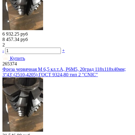
6 932.25
руб
8 457.34
руб
2
-
+
Купить
265374
Фреза червячная М 6,5 кл.т.А, Р6М5, 20град 118х118х40мм;
3°43' (2510-4205) ГОСТ 9324-80 тип 2 "CNIC"