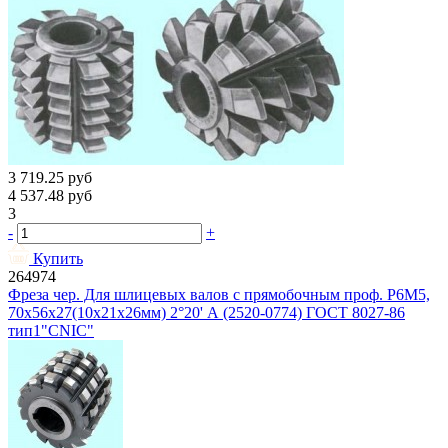
3 719.25
руб
4 537.48
руб
3
-
+
Купить
264974
Фреза чер. Для шлицевых валов с прямобочным проф. Р6М5,
70х56х27(10х21х26мм) 2°20' А (2520-0774) ГОСТ 8027-86
тип1"CNIC"