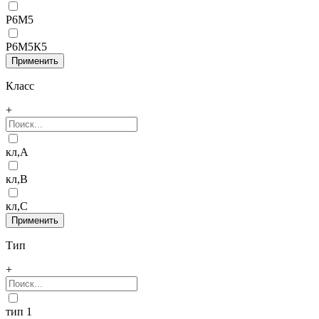
Р6М5
Р6М5К5
Класс
+
кл,А
кл,В
кл,С
Тип
+
тип 1