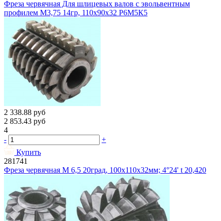
Фреза червячная Для шлицевых валов с эвольвентным
профилем М3,75 14гр, 110х90х32 Р6М5К5
2 338.88
руб
2 853.43
руб
4
-
+
Купить
281741
Фреза червячная М 6,5 20град, 100х110х32мм; 4°24' t 20,420