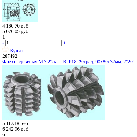
4 160.70
руб
5 076.05
руб
1
-
+
Купить
287492
Фреза червячная М 3,25 кл.т.В, Р18, 20град, 90х80х32мм; 2°20'
5 117.18
руб
6 242.96
руб
6