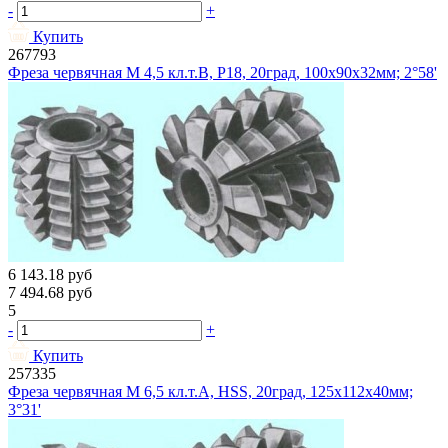
-
+
Купить
267793
Фреза червячная М 4,5 кл.т.В, Р18, 20град, 100х90х32мм; 2°58'
6 143.18
руб
7 494.68
руб
5
-
+
Купить
257335
Фреза червячная М 6,5 кл.т.А, HSS, 20град, 125х112х40мм;
3°31'