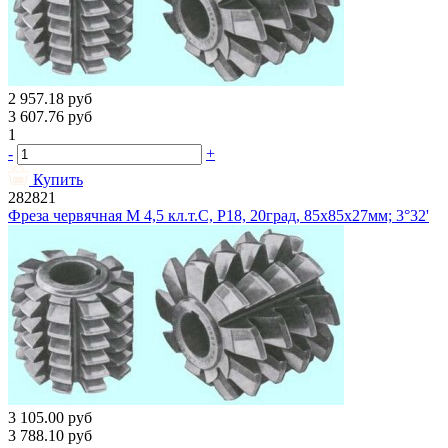
2 957.18
руб
3 607.76
руб
1
-
+
Купить
282821
Фреза червячная М 4,5 кл.т.С, Р18, 20град, 85х85х27мм; 3°32'
3 105.00
руб
3 788.10
руб