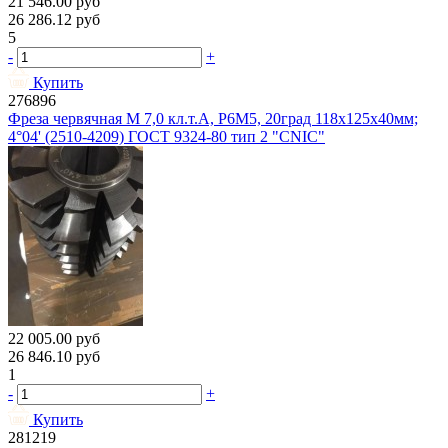
21 546.00
руб
26 286.12
руб
5
-
+
Купить
276896
Фреза червячная М 7,0 кл.т.А, Р6М5, 20град 118х125х40мм;
4°04' (2510-4209) ГОСТ 9324-80 тип 2 "CNIC"
22 005.00
руб
26 846.10
руб
1
-
+
Купить
281219