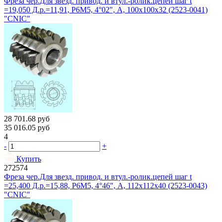
Фреза чер.Для звезд. привод. и втул.-ролик.цепей шаг t
=19,050 Д.р.=11,91, Р6М5, 4°02", A, 100х100х32 (2523-0041)
"CNIC"
28 701.68
руб
35 016.05
руб
4
-
+
Купить
272574
Фреза чер.Для звезд. привод. и втул.-ролик.цепей шаг t
=25,400 Д.р.=15,88, Р6М5, 4°46", A, 112х112х40 (2523-0043)
"CNIC"