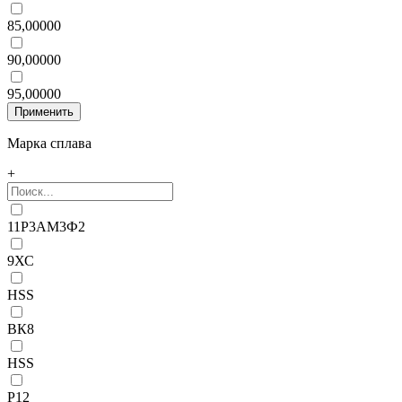
85,00000
90,00000
95,00000
Марка сплава
+
11Р3АМ3Ф2
9ХС
HSS
ВК8
НSS
Р12