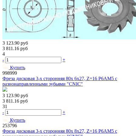
3 123.90
руб
3 811.16
руб
4
-
+
Купить
998999
Фреза дисковая 3-х сторонняя 80х 6х27, Z=16 Р6АМ5 с
разнонаправленными зубьями "CNIC"
3 123.90
руб
3 811.16
руб
31
-
+
Купить
253796
Фреза дисковая 3-х сторонняя 80х 8х27, Z=16 Р6АМ5 с