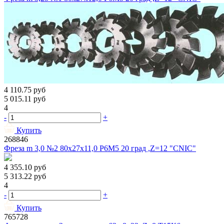
4 110.75
руб
5 015.11
руб
4
-
+
Купить
268846
Фреза m 3,0 №2 80х27х11,0 Р6М5 20 град ,Z=12 "CNIC"
4 355.10
руб
5 313.22
руб
4
-
+
Купить
765728