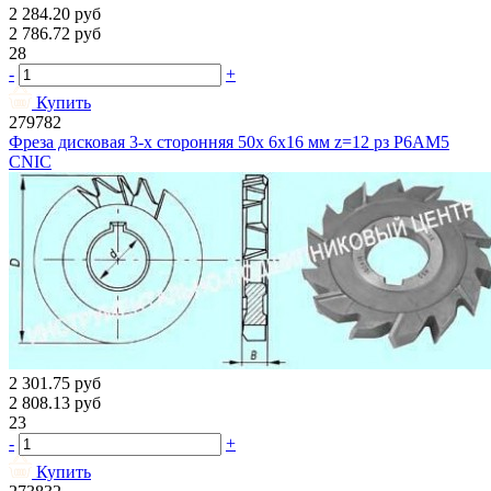
2 284.20
руб
2 786.72
руб
28
-
+
Купить
279782
Фреза дисковая 3-х сторонняя 50x 6x16 мм z=12 рз Р6АМ5
CNIC
2 301.75
руб
2 808.13
руб
23
-
+
Купить