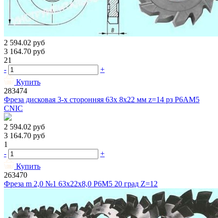
2 594.02
руб
3 164.70
руб
21
-
+
Купить
283474
Фреза дисковая 3-х сторонняя 63x 8x22 мм z=14 рз Р6АМ5
CNIC
2 594.02
руб
3 164.70
руб
1
-
+
Купить
263470
Фреза m 2,0 №1 63х22х8,0 Р6М5 20 град Z=12