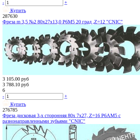
-
+
Купить
287630
Фреза m 3,5 №2 80х27х13,0 Р6М5 20 град ,Z=12 "CNIC"
3 105.00
руб
3 788.10
руб
6
-
+
Купить
276785
Фреза дисковая 3-х сторонняя 80х 7х27, Z=16 Р6АМ5 с
разнонаправленными зубьями "CNIC"