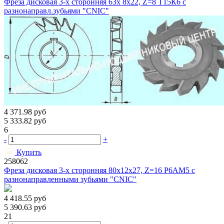
Фреза дисковая 3-х сторонняя 63х 8х22, Z=8 Т15К6 с
разнонаправл.зубьями "CNIC"
4 371.98
руб
5 333.82
руб
6
-
+
Купить
258062
Фреза дисковая 3-х сторонняя 80х12х27, Z=16 Р6АМ5 с
разнонаправленными зубьями "CNIC"
4 418.55
руб
5 390.63
руб
21