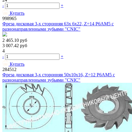
-
+
Купить
998965
Фреза дисковая 3-х сторонняя 63х 6х22, Z=14 Р6АМ5 с
разнонаправленными зубьями "CNIC"
2 465.10
руб
3 007.42
руб
4
-
+
Купить
284512
Фреза дисковая 3-х сторонняя 50х10х16, Z=12 Р6АМ5 с
разнонаправленными зубьями "CNIC"