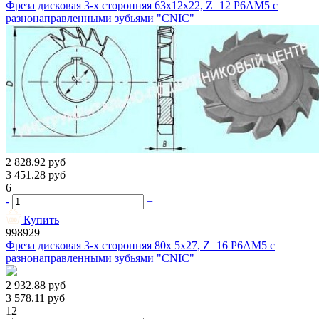
Фреза дисковая 3-х сторонняя 63х12х22, Z=12 Р6АМ5 с
разнонаправленными зубьями "CNIC"
2 828.92
руб
3 451.28
руб
6
-
+
Купить
998929
Фреза дисковая 3-х сторонняя 80х 5х27, Z=16 Р6АМ5 с
разнонаправленными зубьями "CNIC"
2 932.88
руб
3 578.11
руб
12