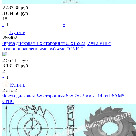
2 487.38
руб
3 034.60
руб
18
-
+
Купить
266402
Фреза дисковая 3-х сторонняя 63х16х22, Z=12 Р18 с
разнонаправленными зубьями "CNIC"
2 567.11
руб
3 131.87
руб
2
-
+
Купить
258532
Фреза дисковая 3-х сторонняя 63x 7x22 мм z=14 рз Р6АМ5
CNIC