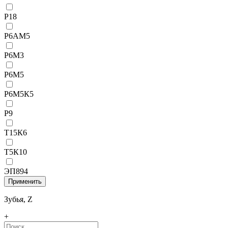
Р18
Р6АМ5
Р6М3
Р6М5
Р6М5К5
Р9
Т15К6
Т5К10
ЭП894
Зубья, Z
+