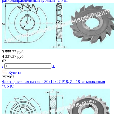
разнонаправленными зубьями "CNIC"
3 555.22
руб
4 337.37
руб
62
-
+
Купить
252987
Фреза дисковая пазовая 80х12х27 Р18, Z =18 затылованная
"CNIC"