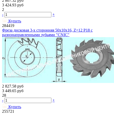
2 807.32
руб
3 424.93
руб
2
-
+
Купить
284419
Фреза дисковая 3-х сторонняя 50х10х16, Z=12 Р18 с
разнонаправленными зубьями "CNIC"
2 827.58
руб
3 449.65
руб
28
-
+
Купить
255721