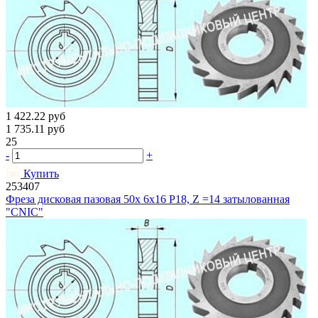
1 422.22
руб
1 735.11
руб
25
-
+
Купить
253407
Фреза дисковая пазовая 50х 6х16 Р18, Z =14 затылованная
"CNIC"