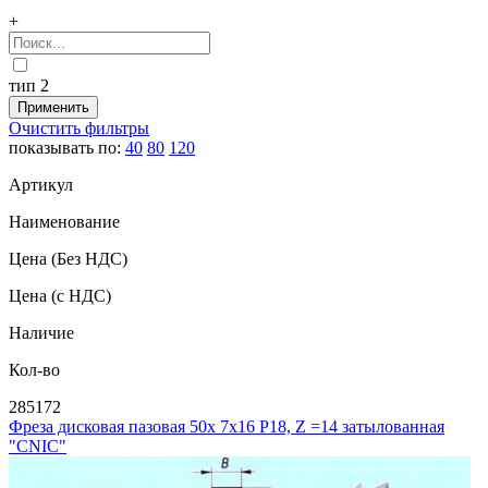
+
тип 2
Очистить фильтры
показывать по:
40
80
120
Артикул
Наименование
Цена
(Без НДС)
Цена
(с НДС)
Наличие
Кол-во
285172
Фреза дисковая пазовая 50х 7х16 Р18, Z =14 затылованная
"CNIC"