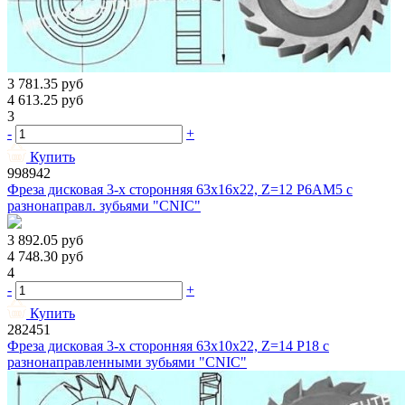
3 781.35
руб
4 613.25
руб
3
-
+
Купить
998942
Фреза дисковая 3-х сторонняя 63х16х22, Z=12 Р6АМ5 с
разнонаправл. зубьями "CNIC"
3 892.05
руб
4 748.30
руб
4
-
+
Купить
282451
Фреза дисковая 3-х сторонняя 63х10х22, Z=14 Р18 с
разнонаправленными зубьями "CNIC"