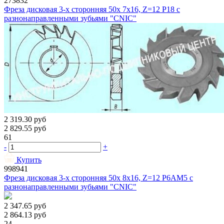
273832
Фреза дисковая 3-х сторонняя 50х 7х16, Z=12 Р18 с
разнонаправленными зубьями "CNIC"
2 319.30
руб
2 829.55
руб
61
-
+
Купить
998941
Фреза дисковая 3-х сторонняя 50х 8х16, Z=12 Р6АМ5 с
разнонаправленными зубьями "CNIC"
2 347.65
руб
2 864.13
руб
24