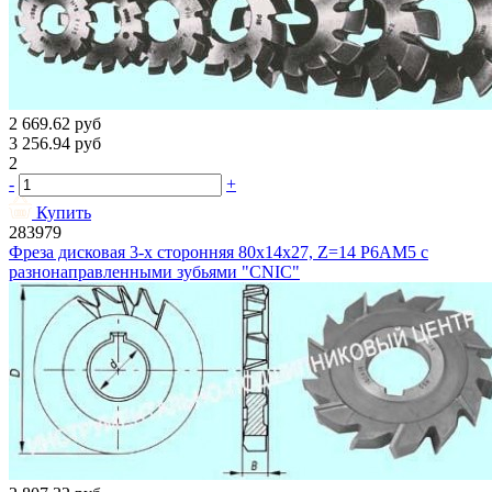
2 669.62
руб
3 256.94
руб
2
-
+
Купить
283979
Фреза дисковая 3-х сторонняя 80х14х27, Z=14 Р6АМ5 с
разнонаправленными зубьями "CNIC"