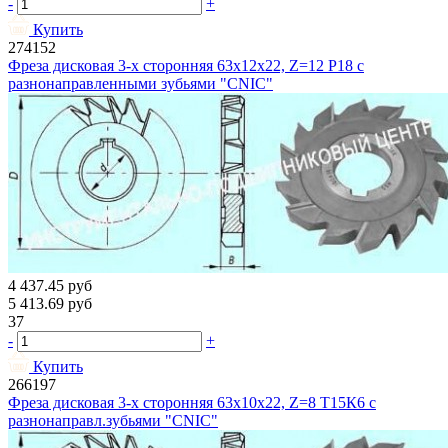
-
+
Купить
274152
Фреза дисковая 3-х сторонняя 63х12х22, Z=12 Р18 с
разнонаправленными зубьями "CNIC"
4 437.45
руб
5 413.69
руб
37
-
+
Купить
266197
Фреза дисковая 3-х сторонняя 63х10х22, Z=8 Т15К6 с
разнонаправл.зубьями "CNIC"