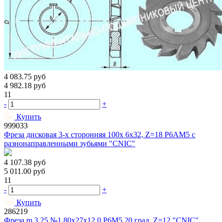
4 083.75
руб
4 982.18
руб
11
-
+
Купить
999033
Фреза дисковая 3-х сторонняя 100х 6х32, Z=18 Р6АМ5 с
разнонаправленными зубьями "CNIC"
4 107.38
руб
5 011.00
руб
11
-
+
Купить
286219
Фреза m 3,25 №1 80х27х12,0 Р6М5 20 град ,Z=12 "CNIC"