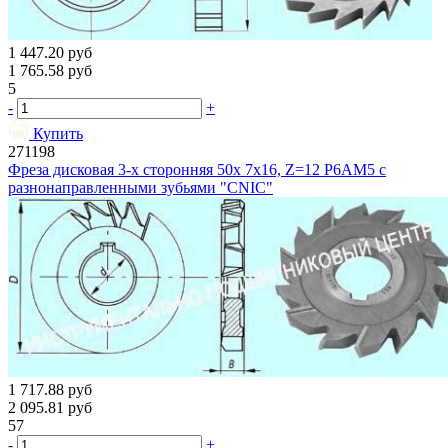
1 447.20
руб
1 765.58
руб
5
-
+
Купить
271198
Фреза дисковая 3-х сторонняя 50х 7х16, Z=12 Р6АМ5 с
разнонаправленными зубьями "CNIC"
1 717.88
руб
2 095.81
руб
57
-
+