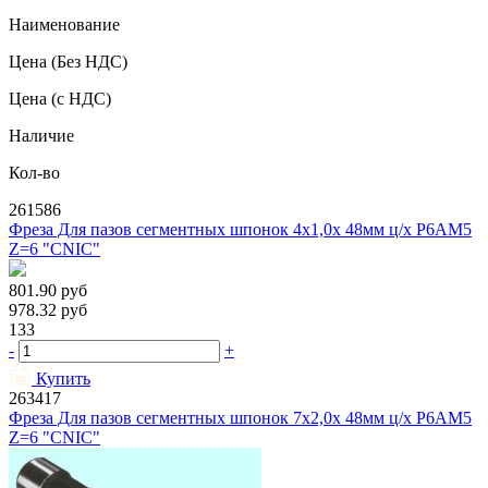
Наименование
Цена
(Без НДС)
Цена
(с НДС)
Наличие
Кол-во
261586
Фреза Для пазов сегментных шпонок 4х1,0х 48мм ц/х Р6АМ5
Z=6 "CNIC"
801.90
руб
978.32
руб
133
-
+
Купить
263417
Фреза Для пазов сегментных шпонок 7х2,0х 48мм ц/х Р6АМ5
Z=6 "CNIC"