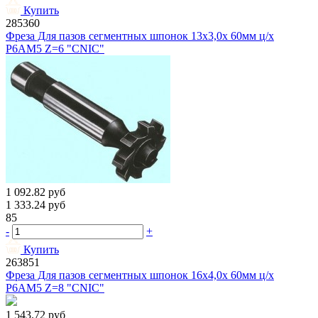
Купить
285360
Фреза Для пазов сегментных шпонок 13х3,0х 60мм ц/х
Р6АМ5 Z=6 "CNIC"
1 092.82
руб
1 333.24
руб
85
-
+
Купить
263851
Фреза Для пазов сегментных шпонок 16х4,0х 60мм ц/х
Р6АМ5 Z=8 "CNIC"
1 543.72
руб