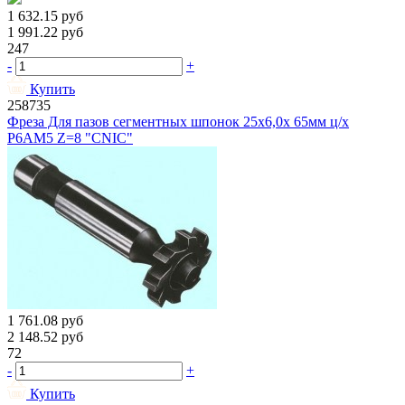
1 632.15
руб
1 991.22
руб
247
-
+
Купить
258735
Фреза Для пазов сегментных шпонок 25х6,0х 65мм ц/х
Р6АМ5 Z=8 "CNIC"
1 761.08
руб
2 148.52
руб
72
-
+
Купить