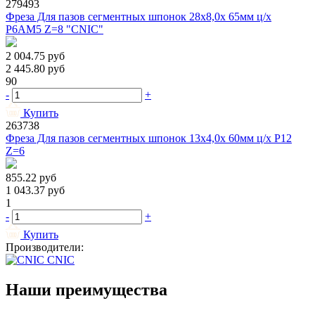
279493
Фреза Для пазов сегментных шпонок 28х8,0х 65мм ц/х
Р6АМ5 Z=8 "CNIC"
2 004.75
руб
2 445.80
руб
90
-
+
Купить
263738
Фреза Для пазов сегментных шпонок 13х4,0х 60мм ц/х Р12
Z=6
855.22
руб
1 043.37
руб
1
-
+
Купить
Производители:
CNIC
Наши преимущества