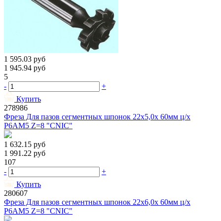
1 595.03
руб
1 945.94
руб
5
-
+
Купить
278986
Фреза Для пазов сегментных шпонок 22х5,0х 60мм ц/х
Р6АМ5 Z=8 "CNIC"
1 632.15
руб
1 991.22
руб
107
-
+
Купить
280607
Фреза Для пазов сегментных шпонок 22х6,0х 60мм ц/х
Р6АМ5 Z=8 "CNIC"