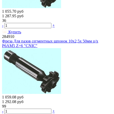
1 055.70
руб
1 287.95
руб
36
-
+
Купить
284910
Фреза Для пазов сегментных шпонок 10х2,5х 50мм ц/х
Р6АМ5 Z=6 "CNIC"
1 059.08
руб
1 292.08
руб
99
-
+