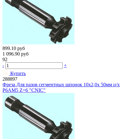
899.10
руб
1 096.90
руб
92
-
+
Купить
288897
Фреза Для пазов сегментных шпонок 10х2,0х 50мм ц/х
Р6АМ5 Z=6 "CNIC"