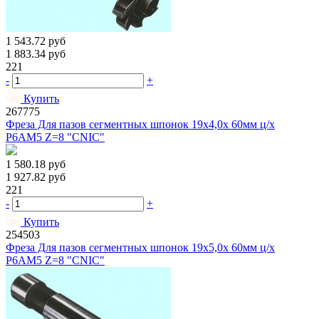
1 543.72
руб
1 883.34
руб
221
-
+
Купить
267775
Фреза Для пазов сегментных шпонок 19х4,0х 60мм ц/х
Р6АМ5 Z=8 "CNIC"
1 580.18
руб
1 927.82
руб
221
-
+
Купить
254503
Фреза Для пазов сегментных шпонок 19х5,0х 60мм ц/х
Р6АМ5 Z=8 "CNIC"