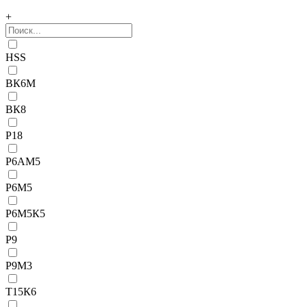
+
HSS
ВК6М
ВК8
Р18
Р6АМ5
Р6М5
Р6М5К5
Р9
Р9М3
Т15К6