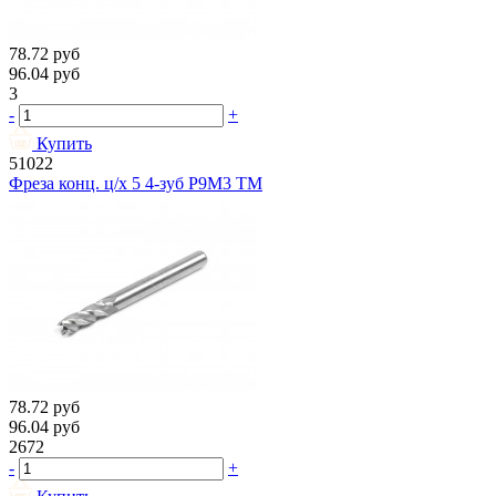
78.72
руб
96.04
руб
3
-
+
Купить
51022
Фреза конц. ц/х 5 4-зуб Р9М3 ТМ
78.72
руб
96.04
руб
2672
-
+