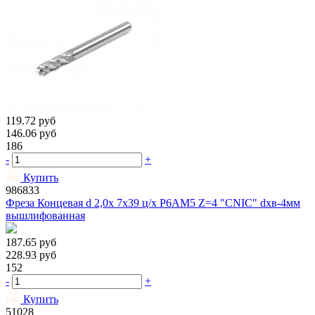
119.72
руб
146.06
руб
186
-
+
Купить
986833
Фреза Концевая d 2,0х 7х39 ц/х Р6АМ5 Z=4 "CNIC" dхв-4мм
вышлифованная
187.65
руб
228.93
руб
152
-
+
Купить
51028