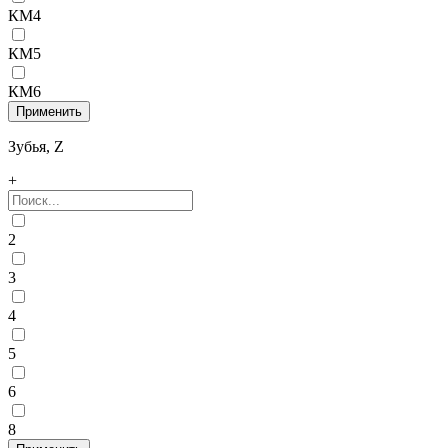
КМ4
КМ5
КМ6
Зубья, Z
+
2
3
4
5
6
8