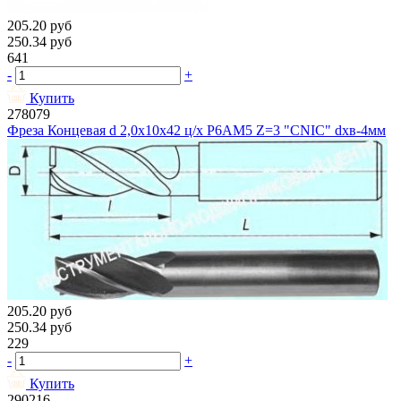
205.20
руб
250.34
руб
641
-
+
Купить
278079
Фреза Концевая d 2,0х10х42 ц/х Р6АМ5 Z=3 "CNIC" dхв-4мм
205.20
руб
250.34
руб
229
-
+
Купить
290216