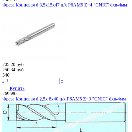
Фреза Концевая d 3,5х15х47 ц/х Р6АМ5 Z=4 "CNIC" dхв-4мм
205.20
руб
250.34
руб
340
-
+
Купить
269580
Фреза Концевая d 2,5х 8х40 ц/х Р6АМ5 Z=3 "CNIC" dхв-4мм