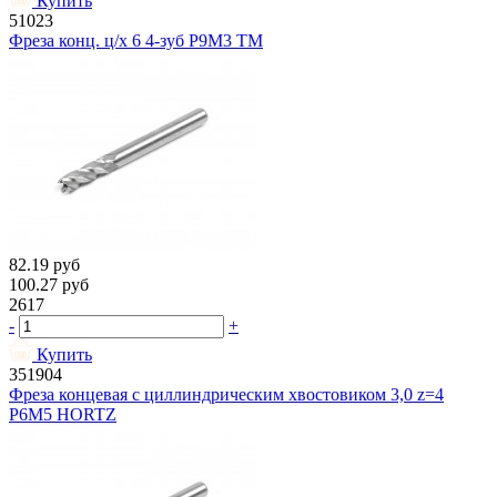
Купить
51023
Фреза конц. ц/х 6 4-зуб Р9М3 ТМ
82.19
руб
100.27
руб
2617
-
+
Купить
351904
Фреза концевая с циллиндрическим хвостовиком 3,0 z=4
Р6М5 HORTZ