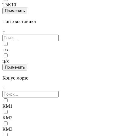
Т5К10
Тип хвостовика
+
к/х
ц/х
Конус морзе
+
КМ1
КМ2
КМ3