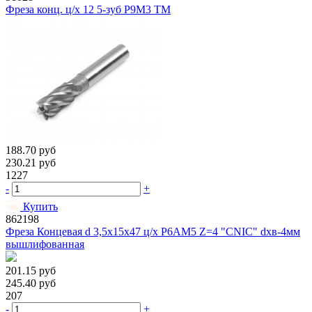
Фреза конц. ц/х 12 5-зуб Р9М3 ТМ
188.70
руб
230.21
руб
1227
-
+
Купить
862198
Фреза Концевая d 3,5х15х47 ц/х Р6АМ5 Z=4 "CNIC" dхв-4мм
вышлифованная
201.15
руб
245.40
руб
207
-
+