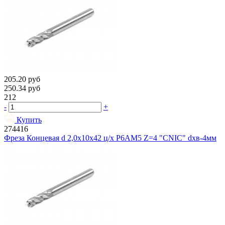
205.20
руб
250.34
руб
212
-
+
Купить
274416
Фреза Концевая d 2,0х10х42 ц/х Р6АМ5 Z=4 "CNIC" dхв-4мм