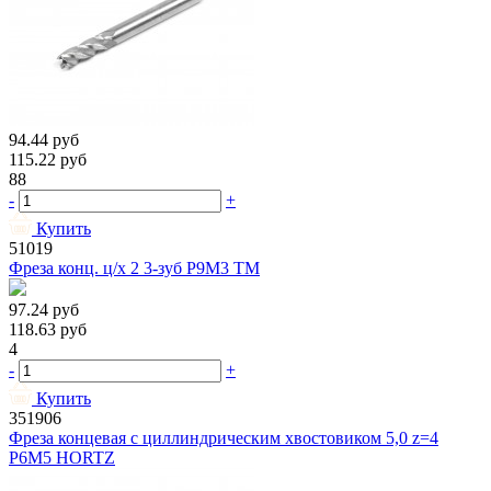
94.44
руб
115.22
руб
88
-
+
Купить
51019
Фреза конц. ц/х 2 3-зуб Р9М3 ТМ
97.24
руб
118.63
руб
4
-
+
Купить
351906
Фреза концевая с циллиндрическим хвостовиком 5,0 z=4
Р6М5 HORTZ