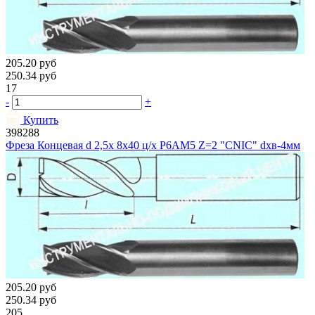
205.20
руб
250.34
руб
17
-
+
Купить
398288
Фреза Концевая d 2,5х 8х40 ц/х Р6АМ5 Z=2 "CNIC" dхв-4мм
205.20
руб
250.34
руб
205