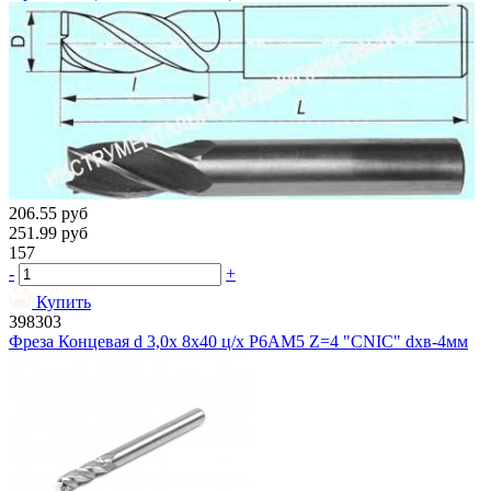
206.55
руб
251.99
руб
157
-
+
Купить
398303
Фреза Концевая d 3,0х 8х40 ц/х Р6АМ5 Z=4 "CNIC" dхв-4мм