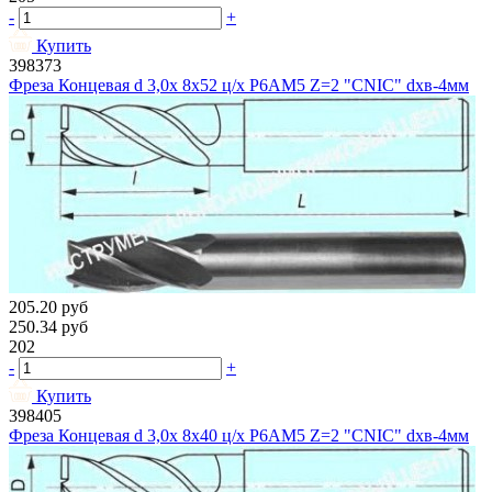
-
+
Купить
398373
Фреза Концевая d 3,0х 8х52 ц/х Р6АМ5 Z=2 "CNIC" dхв-4мм
205.20
руб
250.34
руб
202
-
+
Купить
398405
Фреза Концевая d 3,0х 8х40 ц/х Р6АМ5 Z=2 "CNIC" dхв-4мм