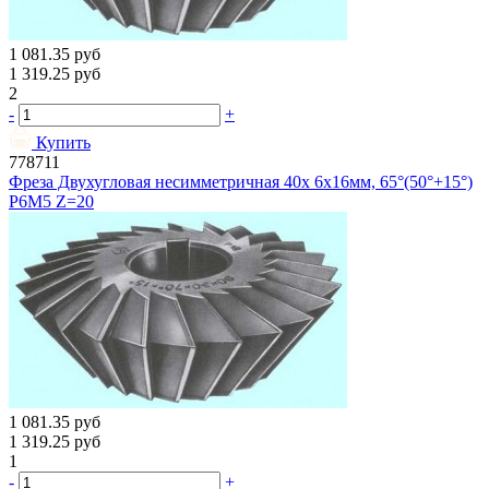
1 081.35
руб
1 319.25
руб
2
-
+
Купить
778711
Фреза Двухугловая несимметричная 40х 6х16мм, 65°(50°+15°)
Р6М5 Z=20
1 081.35
руб
1 319.25
руб
1
-
+