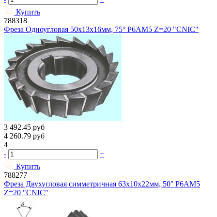
Купить
788318
Фреза Одноугловая 50х13х16мм, 75° Р6АМ5 Z=20 "CNIC"
3 492.45
руб
4 260.79
руб
4
-
+
Купить
788277
Фреза Двухугловая симметричная 63х10х22мм, 50° Р6АМ5
Z=20 "CNIC"