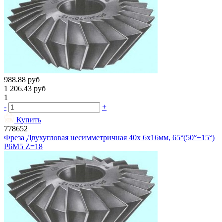
988.88
руб
1 206.43
руб
1
-
+
Купить
778652
Фреза Двухугловая несимметричная 40х 6х16мм, 65°(50°+15°)
Р6М5 Z=18