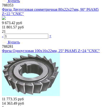
Купить
788353
Фреза Двухугловая симметричная 80х22х27мм, 90° Р6АМ5
Z=22 "CNIC"
9 673.42
руб
11 801.57
руб
21
-
+
Купить
788281
Фреза Одноугловая 100х16х22мм, 25° Р6АМ5 Z=24 "CNIC"
11 773.35
руб
14 363.49
руб