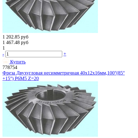
1 202.85
руб
1 467.48
руб
1
-
+
Купить
778754
Фреза Двухугловая несимметричная 40х12х16мм,100°(85°
+15°) Р6М5 Z=20