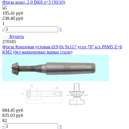
Фреза конц. 2,0 ВК8 z=3 (30/10)
195.41
руб
238.40
руб
1
-
+
Купить
270181
Фреза Концевая угловая d19,0х 9х117 угол 70° к/х Р6М5 Z=6
КМ2 (без маркировки марки стали)
684.45
руб
835.03
руб
82
-
+