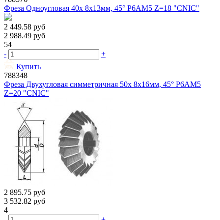
Фреза Одноугловая 40х 8х13мм, 45° Р6АМ5 Z=18 "CNIC"
2 449.58
руб
2 988.49
руб
54
-
+
Купить
788348
Фреза Двухугловая симметричная 50х 8х16мм, 45° Р6АМ5
Z=20 "CNIC"
2 895.75
руб
3 532.82
руб
4
-
+