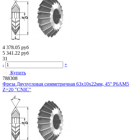
4 378.05
руб
5 341.22
руб
31
-
+
Купить
788308
Фреза Двухугловая симметричная 63х10х22мм, 45° Р6АМ5
Z=20 "CNIC"