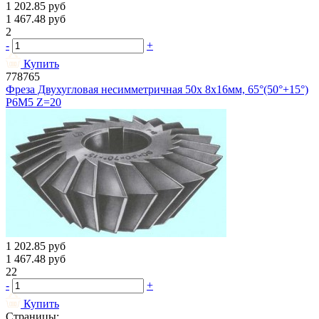
1 202.85
руб
1 467.48
руб
2
-
+
Купить
778765
Фреза Двухугловая несимметричная 50х 8х16мм, 65°(50°+15°)
Р6М5 Z=20
1 202.85
руб
1 467.48
руб
22
-
+
Купить
Страницы: