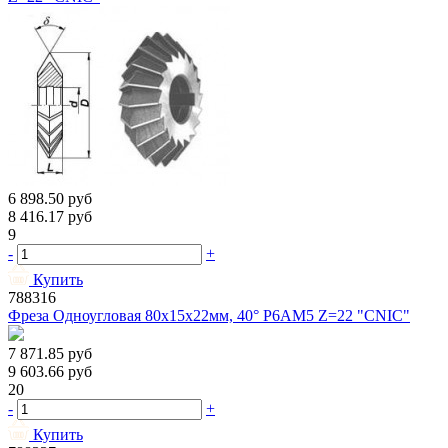
6 898.50
руб
8 416.17
руб
9
-
+
Купить
788316
Фреза Одноугловая 80х15х22мм, 40° Р6АМ5 Z=22 "CNIC"
7 871.85
руб
9 603.66
руб
20
-
+
Купить