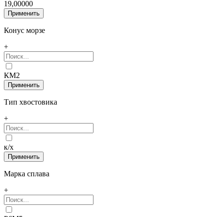
19,00000
Конус морзе
+
КМ2
Тип хвостовика
+
к/х
Марка сплава
+