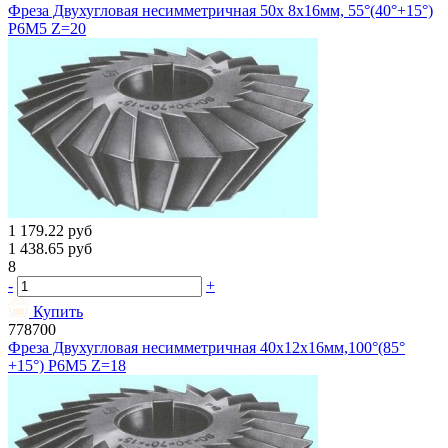
Фреза Двухугловая несимметричная 50х 8х16мм, 55°(40°+15°)
Р6М5 Z=20
1 179.22
руб
1 438.65
руб
8
-
+
Купить
778700
Фреза Двухугловая несимметричная 40х12х16мм,100°(85°
+15°) Р6М5 Z=18