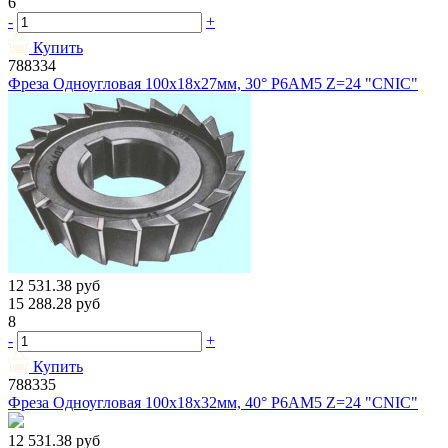
6
-
+
Купить
788334
Фреза Одноугловая 100х18х27мм, 30° Р6АМ5 Z=24 "CNIC"
12 531.38
руб
15 288.28
руб
8
-
+
Купить
788335
Фреза Одноугловая 100х18х32мм, 40° Р6АМ5 Z=24 "CNIC"
12 531.38
руб