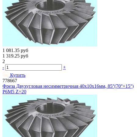
1 081.35
руб
1 319.25
руб
2
-
+
Купить
778667
Фреза Двухугловая несимметричная 40х10х16мм, 85°(70°+15°)
Р6М5 Z=20