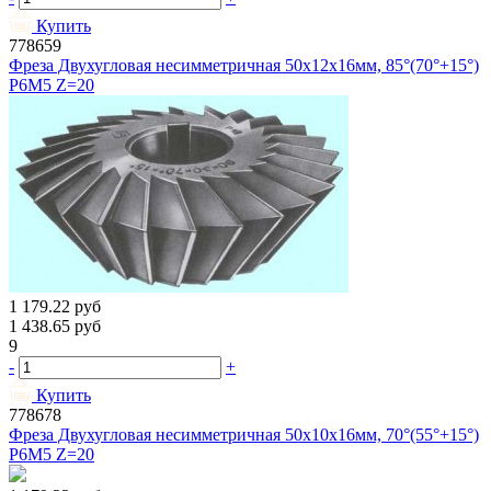
Купить
778659
Фреза Двухугловая несимметричная 50х12х16мм, 85°(70°+15°)
Р6М5 Z=20
1 179.22
руб
1 438.65
руб
9
-
+
Купить
778678
Фреза Двухугловая несимметричная 50х10х16мм, 70°(55°+15°)
Р6М5 Z=20