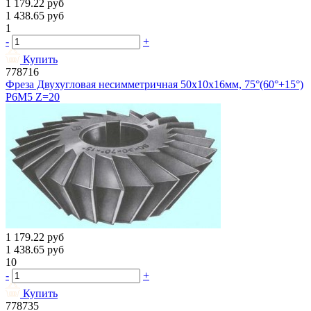
1 179.22
руб
1 438.65
руб
1
-
+
Купить
778716
Фреза Двухугловая несимметричная 50х10х16мм, 75°(60°+15°)
Р6М5 Z=20
1 179.22
руб
1 438.65
руб
10
-
+
Купить
778735