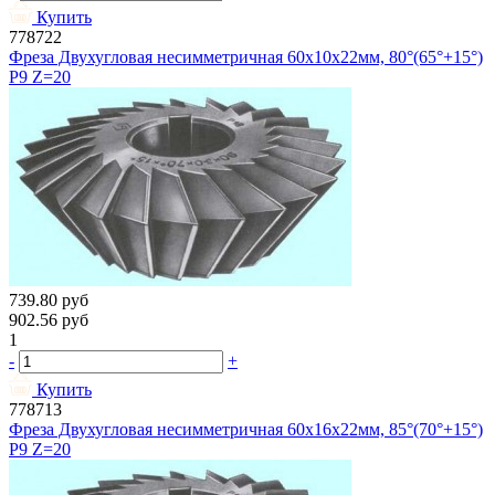
Купить
778722
Фреза Двухугловая несимметричная 60х10х22мм, 80°(65°+15°)
Р9 Z=20
739.80
руб
902.56
руб
1
-
+
Купить
778713
Фреза Двухугловая несимметричная 60х16х22мм, 85°(70°+15°)
Р9 Z=20