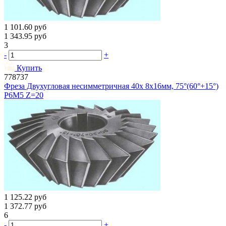
1 101.60
руб
1 343.95
руб
3
-
+
Купить
778737
Фреза Двухугловая несимметричная 40х 8х16мм, 75°(60°+15°)
Р6М5 Z=20
1 125.22
руб
1 372.77
руб
6
-
+