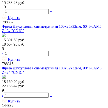
15 288.28
руб
19
-
+
Купить
788357
Фреза Двухугловая симметричная 100х25х32мм, 60° Р6АМ5
Z=24 "CNIC"
15 301.58
руб
18 667.93
руб
5
-
+
Купить
788315
Фреза Двухугловая симметричная 100х32х32мм, 90° Р6АМ5
Z=24 "CNIC"
18 160.20
руб
22 155.44
руб
9
-
+
Купить
144832