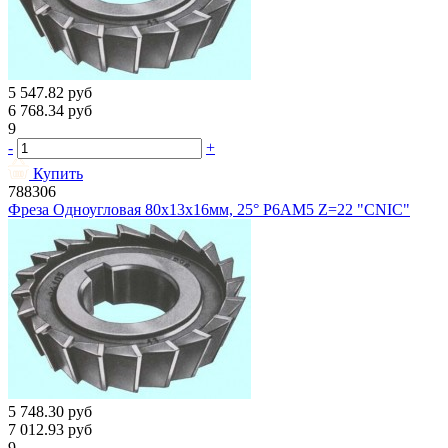
5 547.82
руб
6 768.34
руб
9
-
+
Купить
788306
Фреза Одноугловая 80х13х16мм, 25° Р6АМ5 Z=22 "CNIC"
5 748.30
руб
7 012.93
руб
9