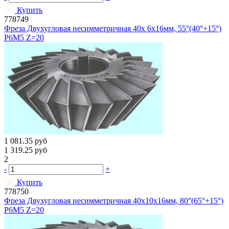
Купить
778749
Фреза Двухугловая несимметричная 40х 6х16мм, 55°(40°+15°)
Р6М5 Z=20
1 081.35
руб
1 319.25
руб
2
-
+
Купить
778750
Фреза Двухугловая несимметричная 40х10х16мм, 80°(65°+15°)
Р6М5 Z=20