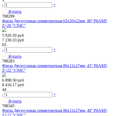
-
+
Купить
788299
Фреза Двухугловая симметричная 63х20х22мм, 90° Р6АМ5
Z=20 "CNIC"
5 926.50
руб
7 230.33
руб
63
-
+
Купить
788283
Фреза Двухугловая симметричная 80х12х27мм, 45° Р6АМ5
Z=22 "CNIC"
6 898.50
руб
8 416.17
руб
44
-
+
Купить
788345
Фреза Двухугловая симметричная 80х12х27мм, 40° Р6АМ5
Z=22 "CNIC"