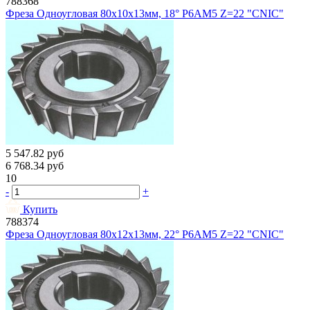
788368
Фреза Одноугловая 80х10х13мм, 18° Р6АМ5 Z=22 "CNIC"
5 547.82
руб
6 768.34
руб
10
-
+
Купить
788374
Фреза Одноугловая 80х12х13мм, 22° Р6АМ5 Z=22 "CNIC"