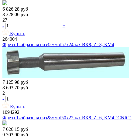
6 826.28
руб
8 328.06
руб
27
-
+
Купить
264004
Фреза Т-образная паз32мм d57х24 к/х ВК8, Z=8, КМ4
7 125.98
руб
8 693.70
руб
2
-
+
Купить
1094292
Фреза Т-образная паз28мм d50х22 к/х ВК8, Z=6, КМ4 "CNIC"
7 626.15
руб
9 303.90
руб