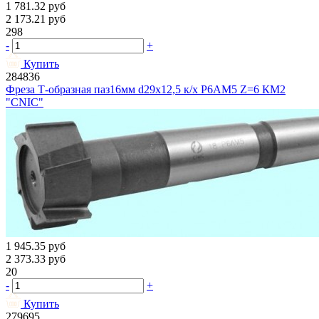
1 781.32
руб
2 173.21
руб
298
-
+
Купить
284836
Фреза Т-образная паз16мм d29х12,5 к/х Р6АМ5 Z=6 КМ2
"CNIC"
1 945.35
руб
2 373.33
руб
20
-
+
Купить
279695