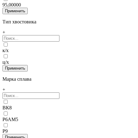
95,00000
Тип хвостовика
+
к/х
ц/х
Марка сплава
+
ВК8
Р6АМ5
Р9