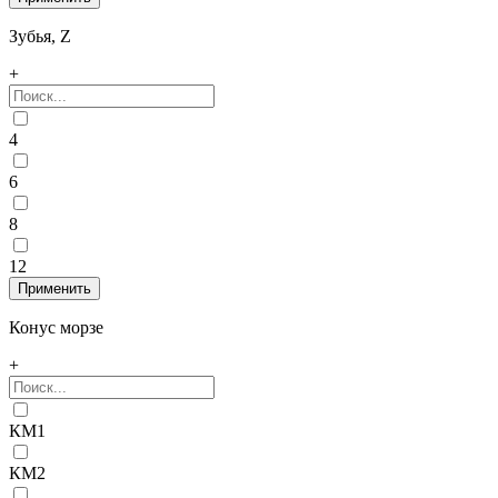
Зубья, Z
+
4
6
8
12
Конус морзе
+
КМ1
КМ2