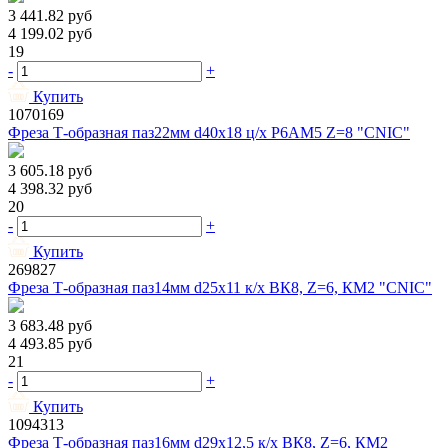
3 441.82
руб
4 199.02
руб
19
-
+
Купить
1070169
Фреза Т-образная паз22мм d40х18 ц/х Р6АМ5 Z=8 "CNIC"
3 605.18
руб
4 398.32
руб
20
-
+
Купить
269827
Фреза Т-образная паз14мм d25х11 к/х ВК8, Z=6, КМ2 "CNIC"
3 683.48
руб
4 493.85
руб
21
-
+
Купить
1094313
Фреза Т-образная паз16мм d29х12,5 к/х ВК8, Z=6, КМ2