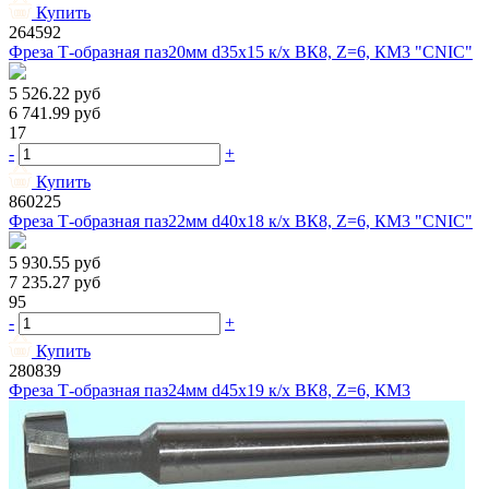
Купить
264592
Фреза Т-образная паз20мм d35х15 к/х ВК8, Z=6, КМ3 "CNIC"
5 526.22
руб
6 741.99
руб
17
-
+
Купить
860225
Фреза Т-образная паз22мм d40х18 к/х ВК8, Z=6, КМ3 "CNIC"
5 930.55
руб
7 235.27
руб
95
-
+
Купить
280839
Фреза Т-образная паз24мм d45х19 к/х ВК8, Z=6, КМ3