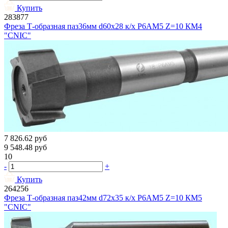
Купить
283877
Фреза Т-образная паз36мм d60х28 к/х Р6АМ5 Z=10 КМ4
"CNIC"
7 826.62
руб
9 548.48
руб
10
-
+
Купить
264256
Фреза Т-образная паз42мм d72х35 к/х Р6АМ5 Z=10 КМ5
"CNIC"