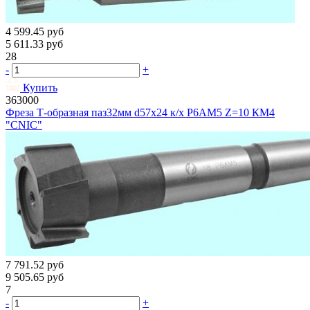
4 599.45
руб
5 611.33
руб
28
-
+
Купить
363000
Фреза Т-образная паз32мм d57х24 к/х Р6АМ5 Z=10 КМ4
"CNIC"
7 791.52
руб
9 505.65
руб
7
-
+