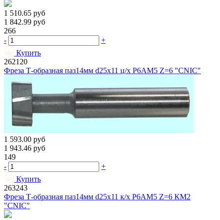
1 510.65
руб
1 842.99
руб
266
-
+
Купить
262120
Фреза Т-образная паз14мм d25х11 ц/х Р6АМ5 Z=6 "CNIC"
1 593.00
руб
1 943.46
руб
149
-
+
Купить
263243
Фреза Т-образная паз14мм d25х11 к/х Р6АМ5 Z=6 КМ2
"CNIC"