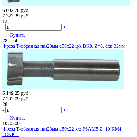
6 002.78
руб
7 323.39
руб
12
-
+
Купить
285124
Фреза Т-образная паз28мм d50х22 ц/х ВК8, Z=6, dхв.32мм
6 149.25
руб
7 502.09
руб
28
-
+
Купить
1070209
Фреза Т-образная паз28мм d50х22 к/х Р6АМ5 Z=10 КМ4
"CNIC"