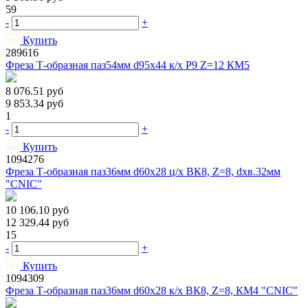
59
-
+
Купить
289616
Фреза Т-образная паз54мм d95х44 к/х Р9 Z=12 КМ5
8 076.51
руб
9 853.34
руб
1
-
+
Купить
1094276
Фреза Т-образная паз36мм d60х28 ц/х ВК8, Z=8, dхв.32мм
"CNIC"
10 106.10
руб
12 329.44
руб
15
-
+
Купить
1094309
Фреза Т-образная паз36мм d60х28 к/х ВК8, Z=8, КМ4 "CNIC"