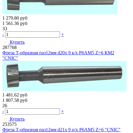
1 279.80
руб
1 561.36
руб
33
-
+
Купить
287768
Фреза Т-образная паз12мм d20х 9 к/х Р6АМ5 Z=6 КМ2
"CNIC"
1 481.62
руб
1 807.58
руб
26
-
+
Купить
253575
Фреза Т-образная паз12мм d21х 9 ц/х Р6АМ5 Z=6 "CNIC"