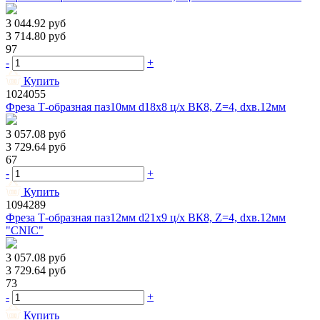
3 044.92
руб
3 714.80
руб
97
-
+
Купить
1024055
Фреза Т-образная паз10мм d18х8 ц/х ВК8, Z=4, dхв.12мм
3 057.08
руб
3 729.64
руб
67
-
+
Купить
1094289
Фреза Т-образная паз12мм d21х9 ц/х ВК8, Z=4, dхв.12мм
"CNIC"
3 057.08
руб
3 729.64
руб
73
-
+
Купить