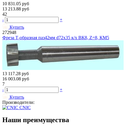
10 831.05
руб
13 213.88
руб
42
-
+
Купить
272948
Фреза Т-образная паз42мм d72х35 к/х ВК8, Z=8, КМ5
13 117.28
руб
16 003.08
руб
7
-
+
Купить
Производители:
CNIC
Наши преимущества