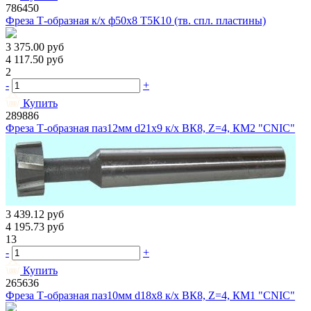
786450
Фреза Т-образная к/х ф50х8 Т5К10 (тв. спл. пластины)
3 375.00
руб
4 117.50
руб
2
-
+
Купить
289886
Фреза Т-образная паз12мм d21х9 к/х ВК8, Z=4, КМ2 "CNIC"
3 439.12
руб
4 195.73
руб
13
-
+
Купить
265636
Фреза Т-образная паз10мм d18х8 к/х ВК8, Z=4, КМ1 "CNIC"