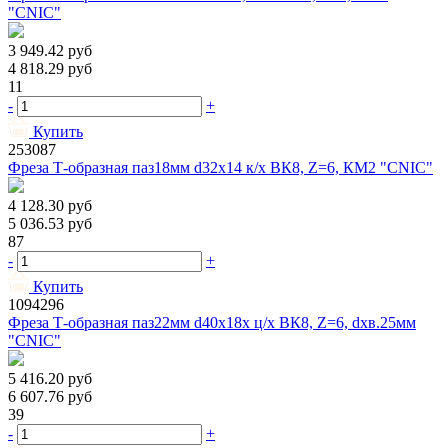
"CNIC"
3 949.42
руб
4 818.29
руб
11
-
+
Купить
253087
Фреза Т-образная паз18мм d32х14 к/х ВК8, Z=6, КМ2 "CNIC"
4 128.30
руб
5 036.53
руб
87
-
+
Купить
1094296
Фреза Т-образная паз22мм d40х18х ц/х ВК8, Z=6, dхв.25мм
"CNIC"
5 416.20
руб
6 607.76
руб
39
-
+