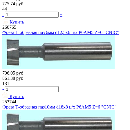
775.74
руб
44
-
+
Купить
260765
Фреза Т-образная паз 6мм d12,5х6 ц/х Р6АМ5 Z=6 "CNIC"
706.05
руб
861.38
руб
131
-
+
Купить
253744
Фреза Т-образная паз10мм d18х8 ц/х Р6АМ5 Z=6 "CNIC"