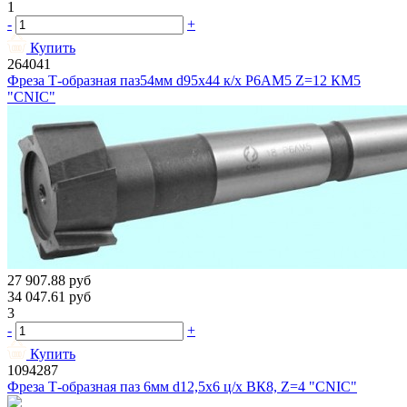
1
-
+
Купить
264041
Фреза Т-образная паз54мм d95х44 к/х Р6АМ5 Z=12 КМ5
"CNIC"
27 907.88
руб
34 047.61
руб
3
-
+
Купить
1094287
Фреза Т-образная паз 6мм d12,5х6 ц/х ВК8, Z=4 "CNIC"