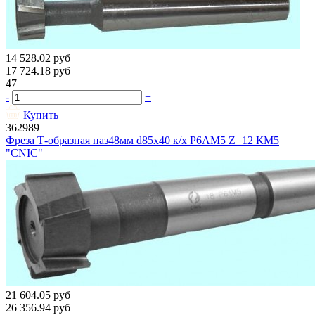
14 528.02
руб
17 724.18
руб
47
-
+
Купить
362989
Фреза Т-образная паз48мм d85х40 к/х Р6АМ5 Z=12 КМ5
"CNIC"
21 604.05
руб
26 356.94
руб