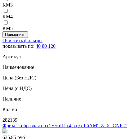
КМ3
КМ4
КМ5
Очистить фильтры
показывать по:
40
80
120
Артикул
Наименование
Цена
(Без НДС)
Цена
(с НДС)
Наличие
Кол-во
282139
Фреза Т-образная паз 5мм d11х4,5 ц/х Р6АМ5 Z=6 "CNIC"
635.85
руб