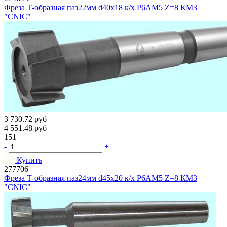
Фреза Т-образная паз22мм d40х18 к/х Р6АМ5 Z=8 КМ3
"CNIC"
3 730.72
руб
4 551.48
руб
151
-
+
Купить
277706
Фреза Т-образная паз24мм d45х20 к/х Р6АМ5 Z=8 КМ3
"CNIC"