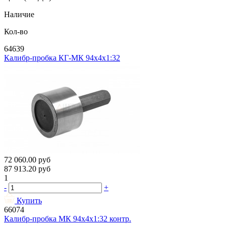
Наличие
Кол-во
64639
Калибр-пробка КГ-МК 94х4х1:32
72 060.00
руб
87 913.20
руб
1
-
+
Купить
66074
Калибр-пробка МК 94х4х1:32 контр.