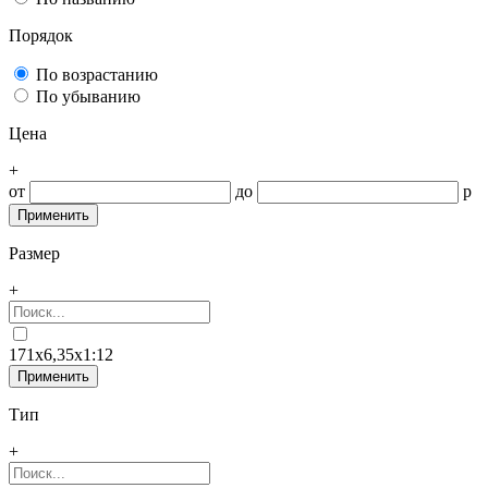
Порядок
По возрастанию
По убыванию
Цена
+
от
до
р
Размер
+
171x6,35x1:12
Тип
+