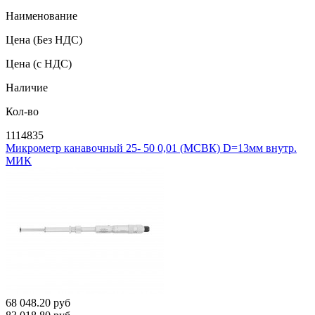
Наименование
Цена
(Без НДС)
Цена
(с НДС)
Наличие
Кол-во
1114835
Микрометр канавочный 25- 50 0,01 (МСВК) D=13мм внутр.
МИК
68 048.20
руб