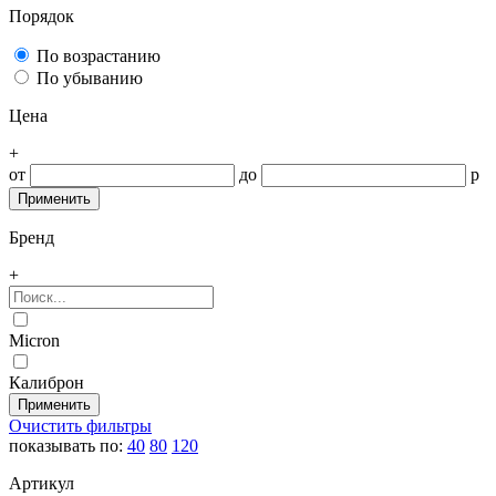
Порядок
По возрастанию
По убыванию
Цена
+
от
до
р
Бренд
+
Micron
Калиброн
Очистить фильтры
показывать по:
40
80
120
Артикул