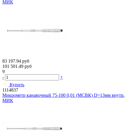
МИК
83 197.94
руб
101 501.49
руб
9
-
+
Купить
1114837
Микрометр канавочный 75-100 0,01 (МСВК) D=13мм внутр.
МИК