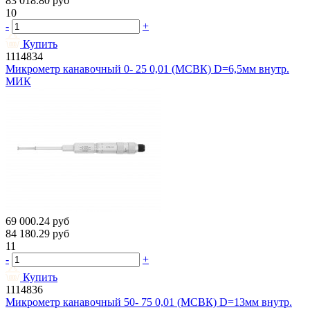
83 018.80
руб
10
-
+
Купить
1114834
Микрометр канавочный 0- 25 0,01 (МСВК) D=6,5мм внутр.
МИК
69 000.24
руб
84 180.29
руб
11
-
+
Купить
1114836
Микрометр канавочный 50- 75 0,01 (МСВК) D=13мм внутр.