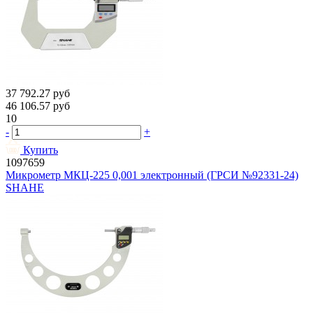
37 792.27
руб
46 106.57
руб
10
-
+
Купить
1097659
Микрометр МКЦ-225 0,001 электронный (ГРСИ №92331-24)
SHAHE