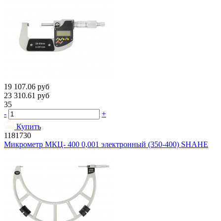
19 107.06
руб
23 310.61
руб
35
-
+
Купить
1181730
Микрометр МКЦ- 400 0,001 электронный (350-400) SHAHE