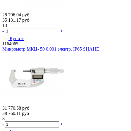
28 796.04
руб
35 131.17
руб
13
-
+
Купить
1164065
Микрометр МКЦ- 50 0,001 электр. IP65 SHAHE
31 770.58
руб
38 760.11
руб
8
-
+