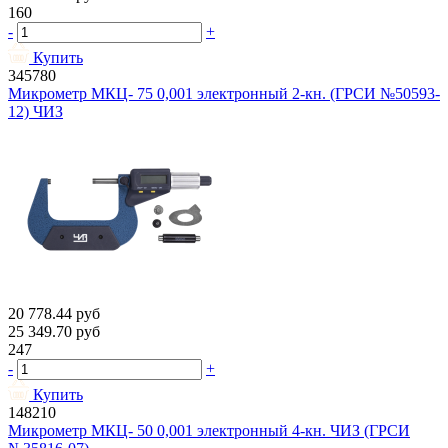
160
-
+
Купить
345780
Микрометр МКЦ- 75 0,001 электронный 2-кн. (ГРСИ №50593-
12) ЧИЗ
20 778.44
руб
25 349.70
руб
247
-
+
Купить
148210
Микрометр МКЦ- 50 0,001 электронный 4-кн. ЧИЗ (ГРСИ