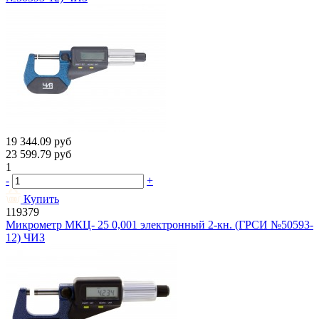
19 344.09
руб
23 599.79
руб
1
-
+
Купить
119379
Микрометр МКЦ- 25 0,001 электронный 2-кн. (ГРСИ №50593-
12) ЧИЗ