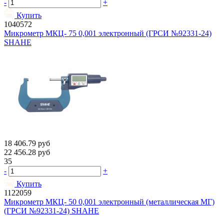
-
+
Купить
1040572
Микрометр МКЦ- 75 0,001 электронный (ГРСИ №92331-24)
SHAHE
18 406.79
руб
22 456.28
руб
35
-
+
Купить
1122059
Микрометр МКЦ- 50 0,001 электронный (металлическая МГ)
(ГРСИ №92331-24) SHAHE