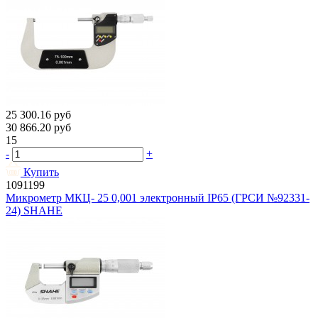
25 300.16
руб
30 866.20
руб
15
-
+
Купить
1091199
Микрометр МКЦ- 25 0,001 электронный IP65 (ГРСИ №92331-
24) SHAHE