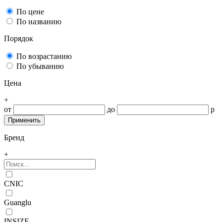
По цене
По названию
Порядок
По возрастанию
По убыванию
Цена
+
от
до
р
Бренд
+
CNIC
Guanglu
INSIZE