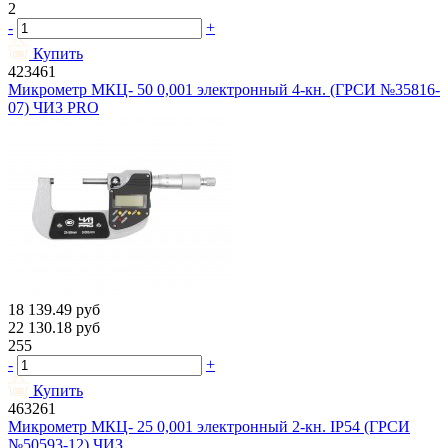
2
-
+
Купить
423461
Микрометр МКЦ- 50 0,001 электронный 4-кн. (ГРСИ №35816-
07) ЧИЗ PRO
18 139.49
руб
22 130.18
руб
255
-
+
Купить
463261
Микрометр МКЦ- 25 0,001 электронный 2-кн. IP54 (ГРСИ
№50593-12) ЧИЗ