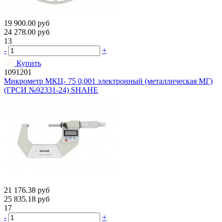
19 900.00
руб
24 278.00
руб
13
-
+
Купить
1091201
Микрометр МКЦ- 75 0,001 электронный (металлическая МГ)
(ГРСИ №92331-24) SHAHE
21 176.38
руб
25 835.18
руб
17
-
+