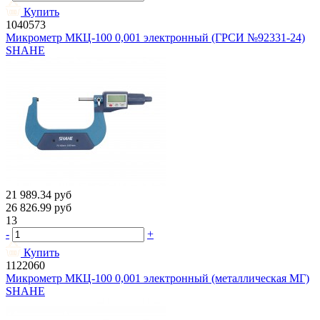
Купить
1040573
Микрометр МКЦ-100 0,001 электронный (ГРСИ №92331-24)
SHAHE
21 989.34
руб
26 826.99
руб
13
-
+
Купить
1122060
Микрометр МКЦ-100 0,001 электронный (металлическая МГ)
SHAHE