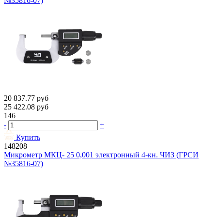
№35816-07)
20 837.77
руб
25 422.08
руб
146
-
+
Купить
148208
Микрометр МКЦ- 25 0,001 электронный 4-кн. ЧИЗ (ГРСИ
№35816-07)