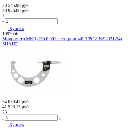
33 545.90
руб
40 926.00
руб
7
-
+
Купить
1097656
Микрометр МКЦ-150 0,001 электронный (ГРСИ №92331-24)
SHAHE
34 039.47
руб
41 528.15
руб
23
-
+
Купить