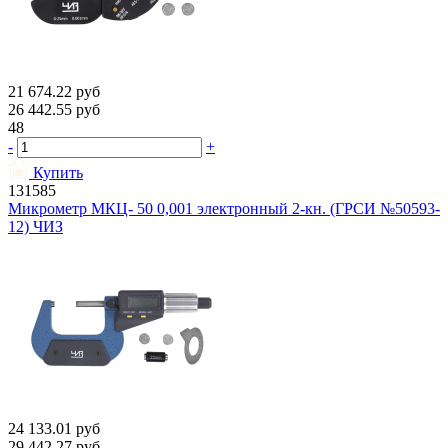
21 674.22
руб
26 442.55
руб
48
-
+
Купить
131585
Микрометр МКЦ- 50 0,001 электронный 2-кн. (ГРСИ №50593-
12) ЧИЗ
24 133.01
руб
29 442.27
руб