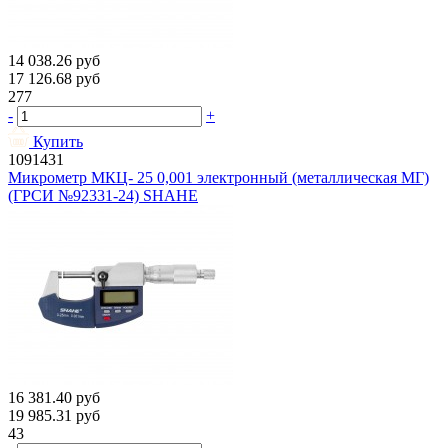
14 038.26
руб
17 126.68
руб
277
-
+
Купить
1091431
Микрометр МКЦ- 25 0,001 электронный (металлическая МГ)
(ГРСИ №92331-24) SHAHE
16 381.40
руб
19 985.31
руб
43