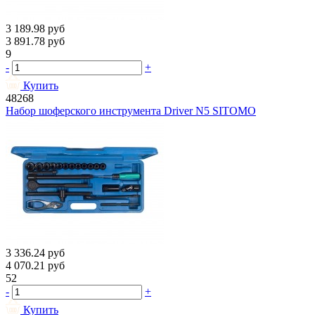
3 189.98
руб
3 891.78
руб
9
-
+
Купить
48268
Набор шоферского инструмента Driver N5 SITOMO
3 336.24
руб
4 070.21
руб
52
-
+
Купить