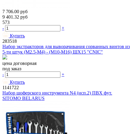
7 706.00
руб
9 401.32
руб
573
-
+
Купить
283518
Набор экстракторов для выворачивания сорванных винтов из
5-ти штук (М2.5-М4) - (М10-М16) ШХ15 "CNIC"
цена договорная
под заказ
-
+
Купить
1141722
Набор шоферского инструмента N4 (исп.2) ПВХ фут.
SITOMO BELARUS