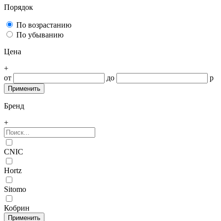
Порядок
По возрастанию
По убыванию
Цена
+
от
до
р
Бренд
+
CNIC
Hortz
Sitomo
Кобрин