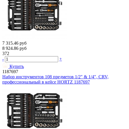
7 315.46
руб
8 924.86
руб
372
-
+
Купить
1187697
Набор инструментов 108 предметов 1/2" & 1/4", CRV,
профессиональный в кейсе HORTZ 1187697