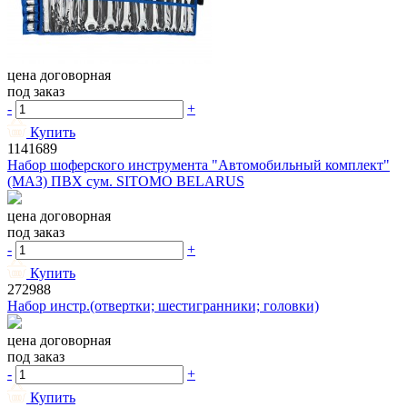
цена договорная
под заказ
-
+
Купить
1141689
Набор шоферского инструмента "Автомобильный комплект"
(МАЗ) ПВХ сум. SITOMO BELАRUS
цена договорная
под заказ
-
+
Купить
272988
Набор инстр.(отвертки; шестигранники; головки)
цена договорная
под заказ
-
+
Купить