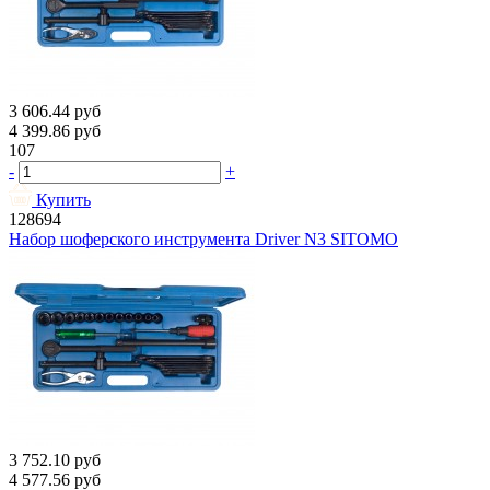
3 606.44
руб
4 399.86
руб
107
-
+
Купить
128694
Набор шоферского инструмента Driver N3 SITOMO
3 752.10
руб
4 577.56
руб