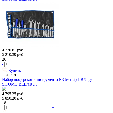
4 270.81
руб
5 210.39
руб
26
-
+
Купить
1141718
Набор шоферского инструмента N3 (исп.2) ПВХ фут.
SITOMO BELARUS
4 795.25
руб
5 850.20
руб
18
-
+