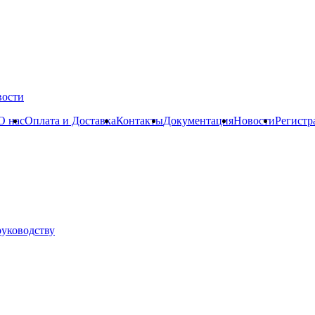
вости
О нас
Оплата и Доставка
Контакты
Документация
Новости
Регистр
руководству