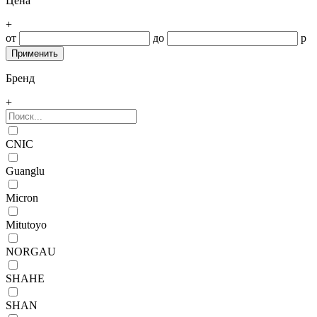
Цена
+
от
до
р
Бренд
+
CNIC
Guanglu
Micron
Mitutoyo
NORGAU
SHAHE
SHAN