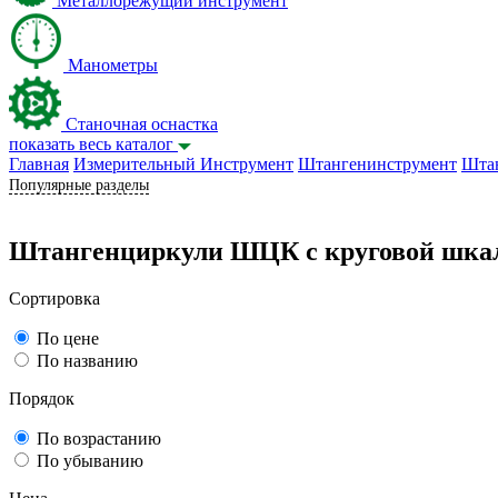
Металлорежущий инструмент
Манометры
Станочная оснастка
показать весь каталог
Главная
Измерительный Инструмент
Штангенинструмент
Шта
Популярные разделы
Штангенциркули ШЦК с круговой шка
Сортировка
По цене
По названию
Порядок
По возрастанию
По убыванию