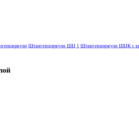
нгенциркули
Штангенциркули ШЦ 1
Штангенциркули ШЦК с к
лой