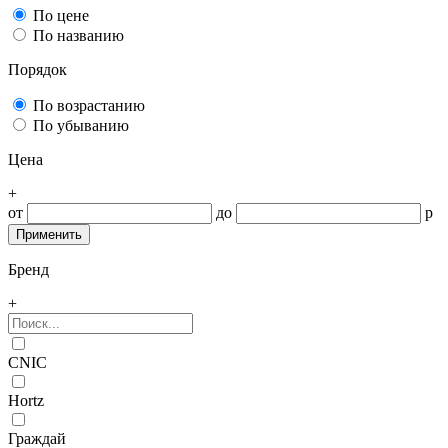
По цене
По названию
Порядок
По возрастанию
По убыванию
Цена
+
от
до
р
Бренд
+
CNIC
Hortz
Граждай