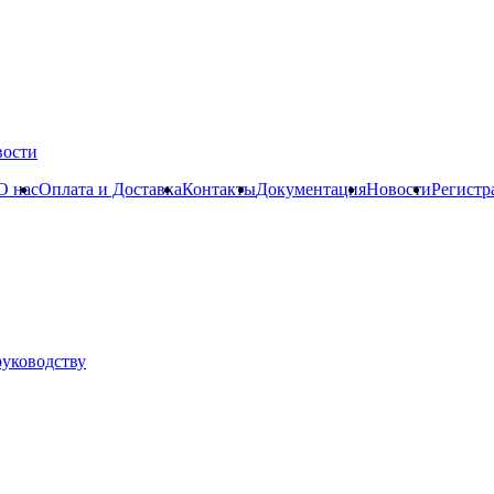
вости
О нас
Оплата и Доставка
Контакты
Документация
Новости
Регистр
руководству