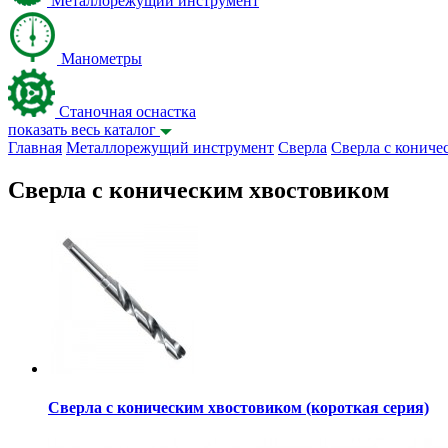
Металлорежущий инструмент
Манометры
Станочная оснастка
показать весь каталог
Главная
Металлорежущий инструмент
Сверла
Сверла с кониче
Сверла с коническим хвостовиком
Сверла с коническим хвостовиком (короткая серия)