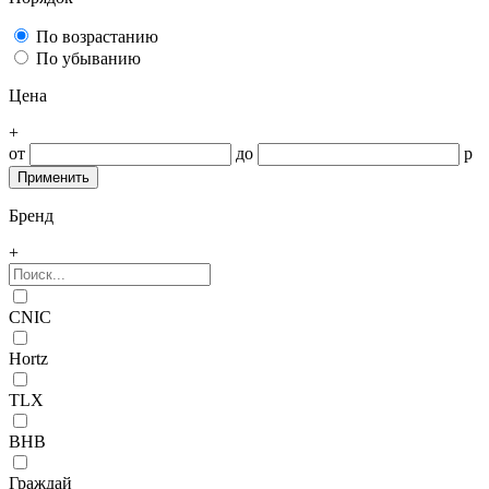
По возрастанию
По убыванию
Цена
+
от
до
р
Бренд
+
CNIC
Hortz
TLX
ВНВ
Граждай