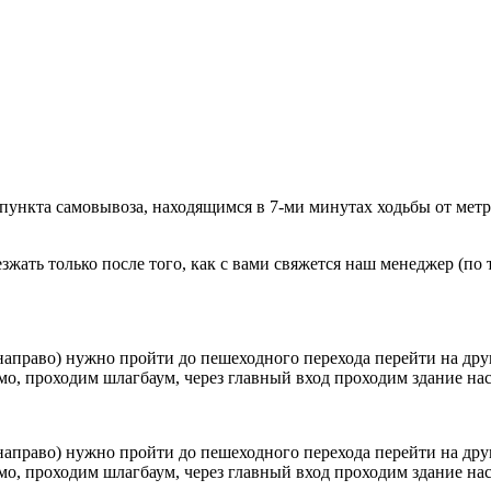
 пункта самовывоза, находящимся в 7-ми минутах ходьбы от мет
ать только после того, как с вами свяжется наш менеджер (по т
направо) нужно пройти до пешеходного перехода перейти на друг
о, проходим шлагбаум, через главный вход проходим здание наск
направо) нужно пройти до пешеходного перехода перейти на друг
о, проходим шлагбаум, через главный вход проходим здание наск