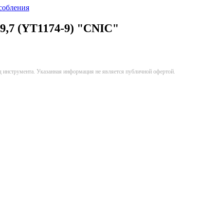
собления
9,7 (YT1174-9) "CNIC"
д инструмента. Указанная информация не является публичной офертой.