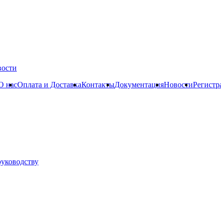
вости
О нас
Оплата и Доставка
Контакты
Документация
Новости
Регистр
руководству