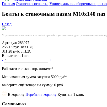
Главная
Станочная оснастка
Универсально - сборочные приспо
Болты к станочным пазам М10х140 паз 
Назад
*Производитель оставляет за собой право без уведомления дилера менять внешний ви
Артикул:
283977
255.15
руб.
без НДС
311.28
руб.
с НДС
В наличии:
1 шт
-
+
Работаем только с юр. лицами
*
Минимальная сумма закупки
5000 руб
*
выберите ещё товара на сумму:
0 руб
В корзину
Перейти в корзину
Купить в 1 клик
Самовывоз