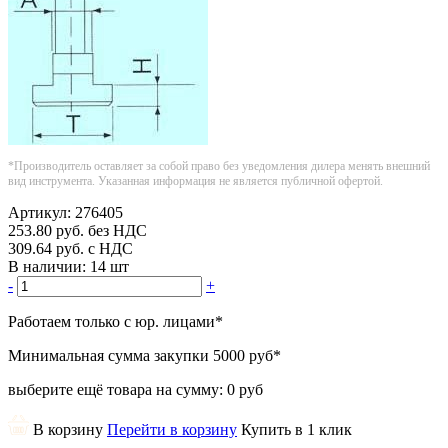
*Производитель оставляет за собой право без уведомления дилера менять внешний
вид инструмента. Указанная информация не является публичной офертой.
Артикул:
276405
253.80
руб.
без НДС
309.64
руб.
с НДС
В наличии:
14 шт
-
+
Работаем только с юр. лицами
*
Минимальная сумма закупки
5000 руб
*
выберите ещё товара на сумму:
0 руб
В корзину
Перейти в корзину
Купить в 1 клик