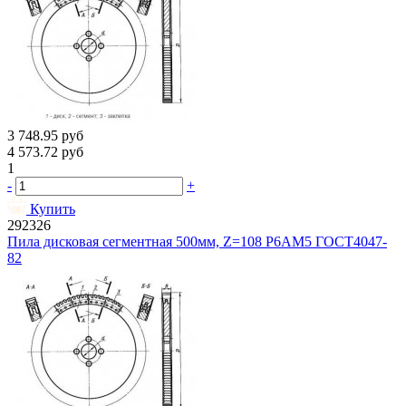
3 748.95
руб
4 573.72
руб
1
-
+
Купить
292326
Пила дисковая сегментная 500мм, Z=108 Р6АМ5 ГОСТ4047-
82