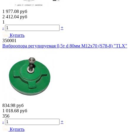
1 977.08
руб
2 412.04
руб
1
-
+
Купить
350001
Виброопора регулируемая 0,5т d 80мм М12х70 (S78-8) "TLX"
834.98
руб
1 018.68
руб
356
-
+
Купить