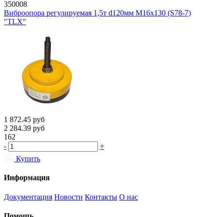
350008
Виброопора регулируемая 1,5т d120мм М16х130 (S78-7)
"TLX"
1 872.45
руб
2 284.39
руб
162
-
+
Купить
Информация
Документация
Новости
Контакты
О нас
Помощь