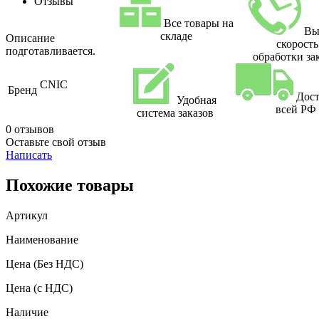
Отзывы
Все товары на
Вы
складе
Описание
скорость
подготавливается.
обработки за
CNIC
Бренд
Дост
Удобная
всей РФ
система заказов
0 отзывов
Оставьте свой отзыв
Написать
Похожие товары
Артикул
Наименование
Цена
(Без НДС)
Цена
(с НДС)
Наличие