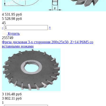
4 531.95
руб
5 528.98
руб
45
-
+
Купить
255749
Фреза дисковая 3-х сторонняя 200х25х50, Z=14 Р6М5 со
вставными ножами
3 116.48
руб
3 802.11
руб
1