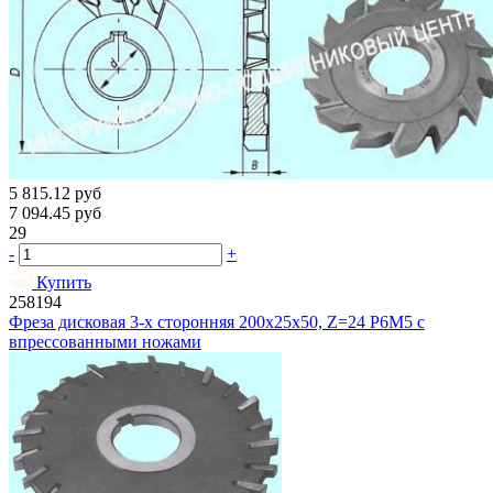
5 815.12
руб
7 094.45
руб
29
-
+
Купить
258194
Фреза дисковая 3-х сторонняя 200х25х50, Z=24 Р6М5 с
впрессованными ножами