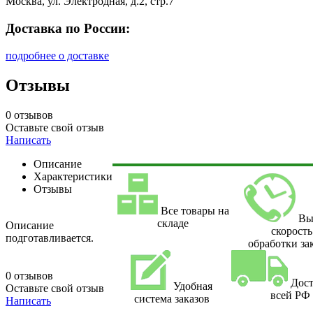
Москва, ул. Электродная, д.2, стр.7
Доставка по России:
подробнее о доставке
Отзывы
0 отзывов
Оставьте свой отзыв
Написать
Описание
Характеристики
Отзывы
Все товары на
Вы
складе
Описание
скорость
подготавливается.
обработки за
0 отзывов
Дост
Удобная
Оставьте свой отзыв
всей РФ
система заказов
Написать