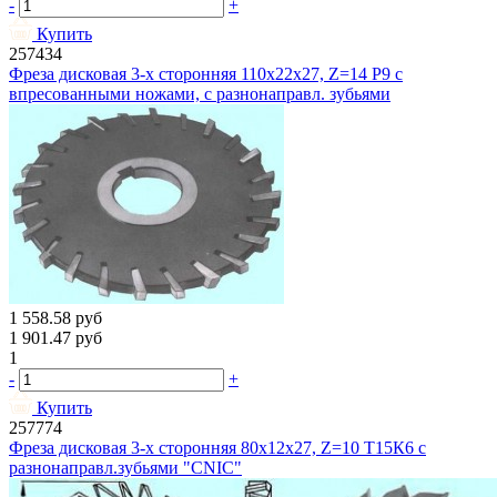
-
+
Купить
257434
Фреза дисковая 3-х сторонняя 110х22х27, Z=14 Р9 с
впресованными ножами, с разнонаправл. зубьями
1 558.58
руб
1 901.47
руб
1
-
+
Купить
257774
Фреза дисковая 3-х сторонняя 80х12х27, Z=10 Т15К6 с
разнонаправл.зубьями "CNIC"