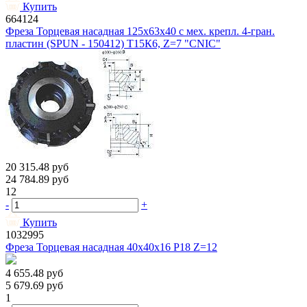
Купить
664124
Фреза Торцевая насадная 125х63х40 с мех. крепл. 4-гран.
пластин (SPUN - 150412) Т15К6, Z=7 "CNIC"
20 315.48
руб
24 784.89
руб
12
-
+
Купить
1032995
Фреза Торцевая насадная 40х40х16 Р18 Z=12
4 655.48
руб
5 679.69
руб
1