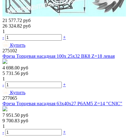
21 577.72
руб
26 324.82
руб
1
-
+
Купить
275102
Фреза Торцевая насадная 100х 25х32 ВК8 Z=18 левая
4 698.00
руб
5 731.56
руб
1
-
+
Купить
277065
Фреза Торцевая насадная 63х40х27 Р6АМ5 Z=14 "CNIC"
7 951.50
руб
9 700.83
руб
1
-
+