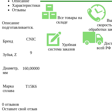
Описание
Характеристики
Отзывы
Все товары на
Вы
складе
Описание
скорость
подготавливается.
обработки за
CNIC
Бренд
Дост
Удобная
всей РФ
система заказов
9
Зубья, Z
Диаметр,
160,00000
мм
Марка
Т15К6
сплава
0 отзывов
Оставьте свой отзыв