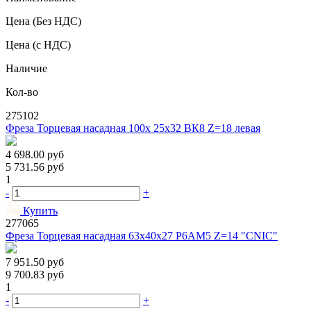
Цена
(Без НДС)
Цена
(с НДС)
Наличие
Кол-во
275102
Фреза Торцевая насадная 100х 25х32 ВК8 Z=18 левая
4 698.00
руб
5 731.56
руб
1
-
+
Купить
277065
Фреза Торцевая насадная 63х40х27 Р6АМ5 Z=14 "CNIC"
7 951.50
руб
9 700.83
руб
1
-
+