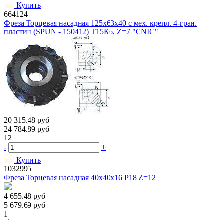
Купить
664124
Фреза Торцевая насадная 125х63х40 с мех. крепл. 4-гран.
пластин (SPUN - 150412) Т15К6, Z=7 "CNIC"
20 315.48
руб
24 784.89
руб
12
-
+
Купить
1032995
Фреза Торцевая насадная 40х40х16 Р18 Z=12
4 655.48
руб
5 679.69
руб
1