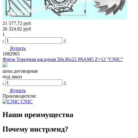
21 577.72
руб
26 324.82
руб
1
-
+
Купить
1082965
Фреза Торцевая насадная 50х36х22 Р6АМ5 Z=12 "CNIC"
цена договорная
под заказ
-
+
Купить
Производители:
CNIC
Наши преимущества
Почему инстрленд?