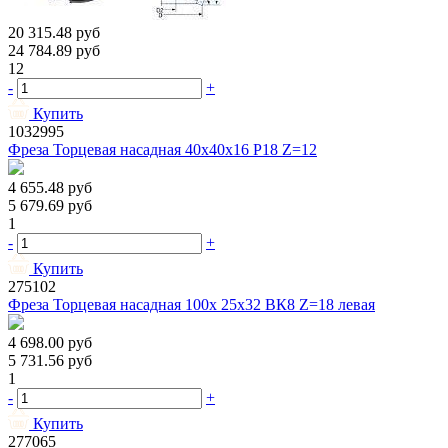
20 315.48
руб
24 784.89
руб
12
-
+
Купить
1032995
Фреза Торцевая насадная 40х40х16 Р18 Z=12
4 655.48
руб
5 679.69
руб
1
-
+
Купить
275102
Фреза Торцевая насадная 100х 25х32 ВК8 Z=18 левая
4 698.00
руб
5 731.56
руб
1
-
+
Купить
277065