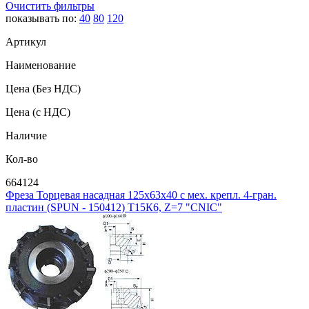
Очистить фильтры
показывать по:
40
80
120
Артикул
Наименование
Цена
(Без НДС)
Цена
(с НДС)
Наличие
Кол-во
664124
Фреза Торцевая насадная 125х63х40 с мех. крепл. 4-гран.
пластин (SPUN - 150412) Т15К6, Z=7 "CNIC"