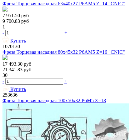
Фреза Торцевая насадная 63х40х27 Р6АМ5 Z=14 "CNIC"
7 951.50
руб
9 700.83
руб
1
-
+
Купить
1070130
Фреза Торцевая насадная 80х45х32 Р6АМ5 Z=16 "CNIC"
17 493.30
руб
21 341.83
руб
30
-
+
Купить
253636
Фреза Торцевая насадная 100х50х32 Р6М5 Z=18