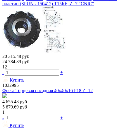
пластин (SPUN - 150412) Т15К6, Z=7 "CNIC"
20 315.48
руб
24 784.89
руб
12
-
+
Купить
1032995
Фреза Торцевая насадная 40х40х16 Р18 Z=12
4 655.48
руб
5 679.69
руб
1
-
+
Купить