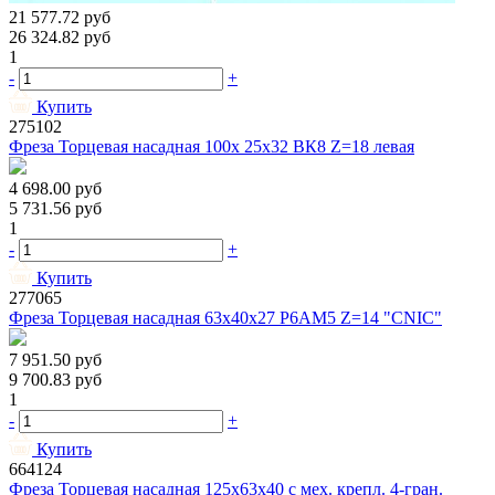
21 577.72
руб
26 324.82
руб
1
-
+
Купить
275102
Фреза Торцевая насадная 100х 25х32 ВК8 Z=18 левая
4 698.00
руб
5 731.56
руб
1
-
+
Купить
277065
Фреза Торцевая насадная 63х40х27 Р6АМ5 Z=14 "CNIC"
7 951.50
руб
9 700.83
руб
1
-
+
Купить
664124
Фреза Торцевая насадная 125х63х40 с мех. крепл. 4-гран.