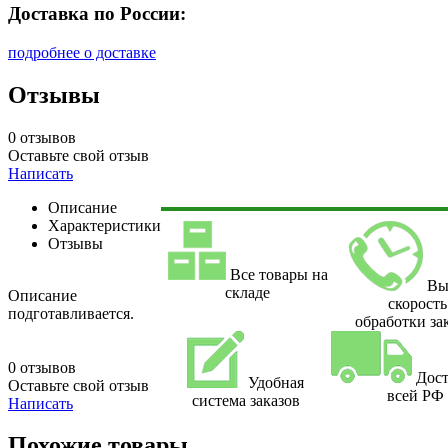
Доставка по России:
подробнее о доставке
Отзывы
0 отзывов
Оставьте свой отзыв
Написать
Описание
Характеристики
Отзывы
Все товары на
Вы
складе
Описание
скорость
подготавливается.
обработки за
0 отзывов
Дост
Удобная
Оставьте свой отзыв
всей РФ
система заказов
Написать
Похожие товары