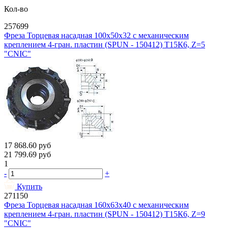
Кол-во
257699
Фреза Торцевая насадная 100х50х32 с механическим
креплением 4-гран. пластин (SPUN - 150412) Т15К6, Z=5
"CNIC"
17 868.60
руб
21 799.69
руб
1
-
+
Купить
271150
Фреза Торцевая насадная 160х63х40 с механическим
креплением 4-гран. пластин (SPUN - 150412) Т15К6, Z=9
"CNIC"