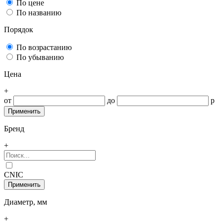
По цене
По названию
Порядок
По возрастанию
По убыванию
Цена
+
от
до
р
Бренд
+
CNIC
Диаметр, мм
+