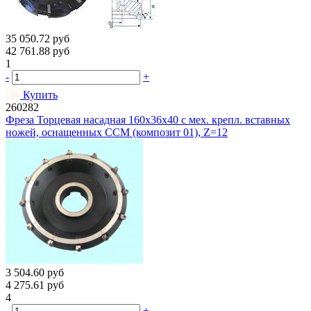
35 050.72
руб
42 761.88
руб
1
-
+
Купить
260282
Фреза Торцевая насадная 160х36х40 с мех. крепл. вставных
ножей, оснащенных ССМ (композит 01), Z=12
3 504.60
руб
4 275.61
руб
4
-
+