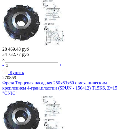
28 469.48
руб
34 732.77
руб
3
-
+
Купить
270859
Фреза Торцевая насадная 250х63х60 с механическим
креплением 4-гран.пластин (SPUN - 150412) Т15К6, Z=15
"CNIC"