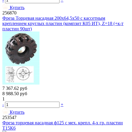
Купить
256870
Фреза Торцевая насадная 200х64,5х50 с кассетным
креплением круглых пластин (компзит К05 ИТ), Z=18 (+к-т
пластин 90шт)
7 367.62
руб
8 988.50
руб
1
-
+
Купить
253547
Фреза торцевая насадная ф125 с мех. крепл. 4-х гр. пластин
Т15К6