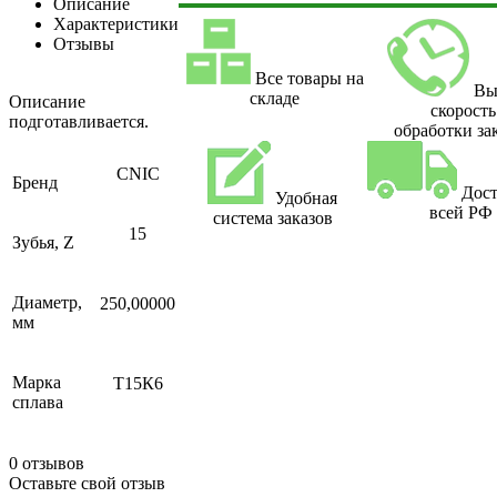
Описание
Характеристики
Отзывы
Все товары на
Вы
складе
Описание
скорость
подготавливается.
обработки за
CNIC
Бренд
Дост
Удобная
всей РФ
система заказов
15
Зубья, Z
Диаметр,
250,00000
мм
Марка
Т15К6
сплава
0 отзывов
Оставьте свой отзыв