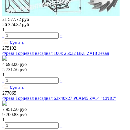
21 577.72
руб
26 324.82
руб
1
-
+
Купить
275102
Фреза Торцевая насадная 100х 25х32 ВК8 Z=18 левая
4 698.00
руб
5 731.56
руб
1
-
+
Купить
277065
Фреза Торцевая насадная 63х40х27 Р6АМ5 Z=14 "CNIC"
7 951.50
руб
9 700.83
руб
1
-
+