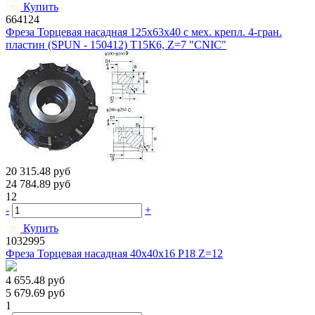
Купить
664124
Фреза Торцевая насадная 125х63х40 с мех. крепл. 4-гран.
пластин (SPUN - 150412) Т15К6, Z=7 "CNIC"
20 315.48
руб
24 784.89
руб
12
-
+
Купить
1032995
Фреза Торцевая насадная 40х40х16 Р18 Z=12
4 655.48
руб
5 679.69
руб
1