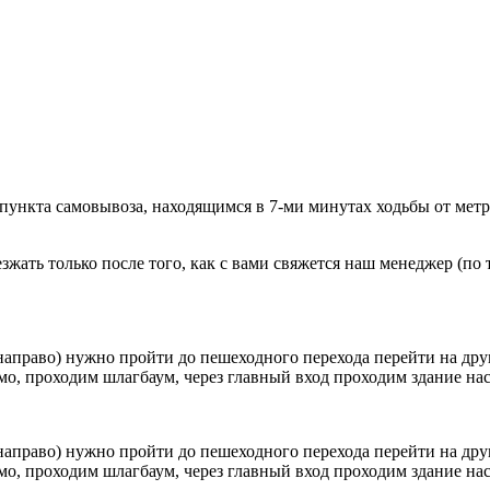
 пункта самовывоза, находящимся в 7-ми минутах ходьбы от мет
ать только после того, как с вами свяжется наш менеджер (по т
направо) нужно пройти до пешеходного перехода перейти на друг
о, проходим шлагбаум, через главный вход проходим здание наск
направо) нужно пройти до пешеходного перехода перейти на друг
о, проходим шлагбаум, через главный вход проходим здание наск