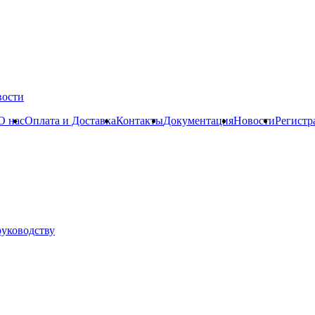
вости
О нас
Оплата и Доставка
Контакты
Документация
Новости
Регистр
руководству