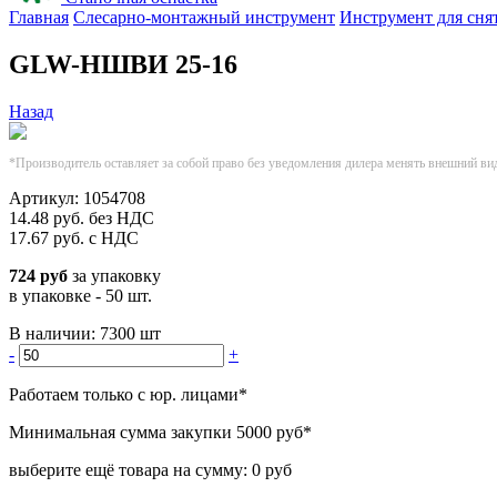
Главная
Слесарно-монтажный инструмент
Инструмент для сня
GLW-НШВИ 25-16
Назад
*Производитель оставляет за собой право без уведомления дилера менять внешний ви
Артикул:
1054708
14.48
руб.
без НДС
17.67
руб.
с НДС
724 руб
за упаковку
в упаковке - 50 шт.
В наличии:
7300 шт
-
+
Работаем только с юр. лицами
*
Минимальная сумма закупки
5000 руб
*
выберите ещё товара на сумму:
0 руб