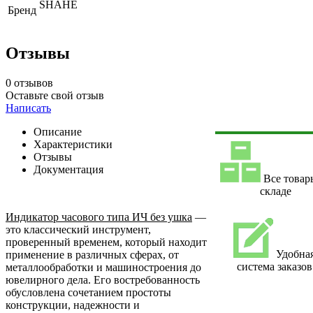
SHAHE
Бренд
Отзывы
0 отзывов
Оставьте свой отзыв
Написать
Описание
Характеристики
Отзывы
Документация
Все товар
складе
Индикатор часового типа ИЧ без ушка
—
это классический инструмент,
проверенный временем, который находит
Удобна
применение в различных сферах, от
система заказов
металлообработки и машиностроения до
ювелирного дела. Его востребованность
обусловлена сочетанием простоты
конструкции, надежности и