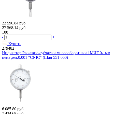
22 596.84
руб
27 568.14
руб
100
-
+
Купить
279482
Индикатор Рычажно-зубчатый многооборотный 1МИГ 0-1мм
цена дел.0.001 "CNIC" (Шан 551-060)
6 085.80
руб
7 424.68
руб