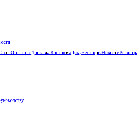
вости
О нас
Оплата и Доставка
Контакты
Документация
Новости
Регистр
руководству