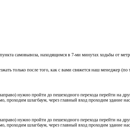
 пункта самовывоза, находящимся в 7-ми минутах ходьбы от мет
ать только после того, как с вами свяжется наш менеджер (по т
направо) нужно пройти до пешеходного перехода перейти на друг
о, проходим шлагбаум, через главный вход проходим здание наск
направо) нужно пройти до пешеходного перехода перейти на друг
о, проходим шлагбаум, через главный вход проходим здание наск