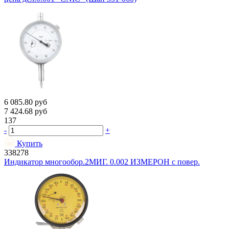
6 085.80
руб
7 424.68
руб
137
-
+
Купить
338278
Индикатор многообор.2МИГ. 0.002 ИЗМЕРОН с повер.