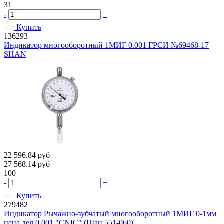
31
-
+
Купить
136293
Индикатор многооборотный 1МИГ 0.001 ГРСИ №69468-17
SHAN
22 596.84
руб
27 568.14
руб
100
-
+
Купить
279482
Индикатор Рычажно-зубчатый многооборотный 1МИГ 0-1мм
цена дел.0.001 "CNIC" (Шан 551-060)