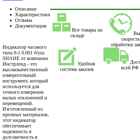
Описание
Характеристики
Отзывы
Документация
Все товары на
Вы
складе
скорость
обработки за
Индикатор часового
типа 0-1 0.001 б/уш.
SHAHE от компании
Дост
Удобная
Инстрленд - это
всей РФ
система заказов
высококачественный
измерительный
инструмент, который
используется для
точного измерения
малых отклонений и
перемещений.
Изготовленный из
прочных материалов,
этот индикатор
обеспечивает
надежность и
долговечность в