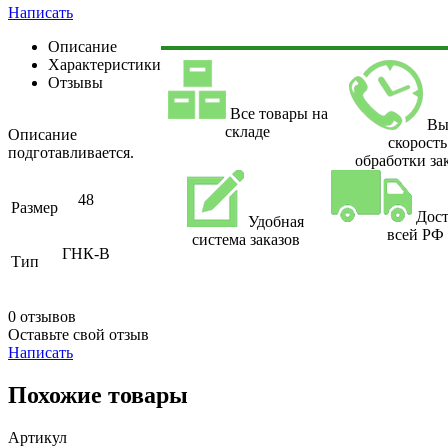
Написать
Описание
Характеристики
Отзывы
Все товары на
Вы
складе
Описание
скорость
подготавливается.
обработки за
48
Размер
Дост
Удобная
всей РФ
система заказов
ГНК-В
Тип
0 отзывов
Оставьте свой отзыв
Написать
Похожие товары
Артикул