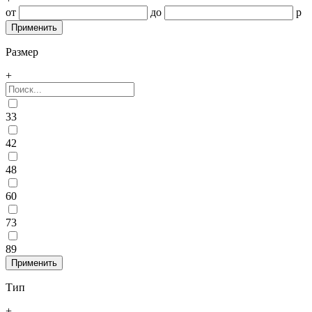
от
до
р
Размер
+
33
42
48
60
73
89
Тип
+