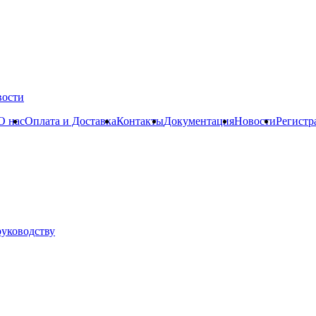
вости
О нас
Оплата и Доставка
Контакты
Документация
Новости
Регистр
руководству