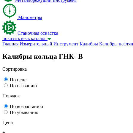
Металлорежущий инструмент
Манометры
Станочная оснастка
показать весь каталог
Главная
Измерительный Инструмент
Калибры
Калибры нефтя
Калибры кольца ГНК- В
Сортировка
По цене
По названию
Порядок
По возрастанию
По убыванию
Цена
+