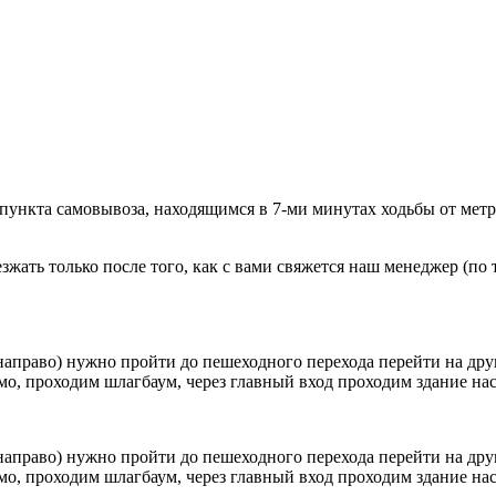
 пункта самовывоза, находящимся в 7-ми минутах ходьбы от мет
ать только после того, как с вами свяжется наш менеджер (по т
направо) нужно пройти до пешеходного перехода перейти на друг
о, проходим шлагбаум, через главный вход проходим здание наск
направо) нужно пройти до пешеходного перехода перейти на друг
о, проходим шлагбаум, через главный вход проходим здание наск