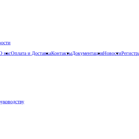
вости
О нас
Оплата и Доставка
Контакты
Документация
Новости
Регистр
руководству