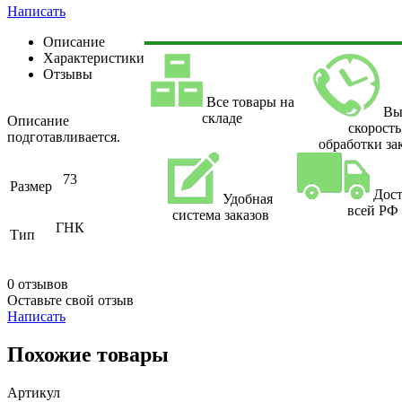
Написать
Описание
Характеристики
Отзывы
Все товары на
Вы
складе
Описание
скорость
подготавливается.
обработки за
73
Размер
Дост
Удобная
всей РФ
система заказов
ГНК
Тип
0 отзывов
Оставьте свой отзыв
Написать
Похожие товары
Артикул