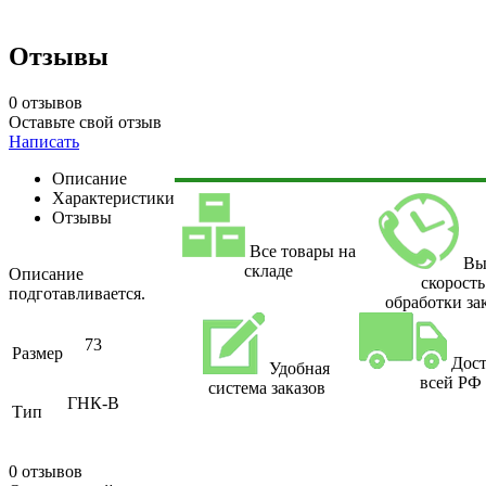
Отзывы
0 отзывов
Оставьте свой отзыв
Написать
Описание
Характеристики
Отзывы
Все товары на
Вы
складе
Описание
скорость
подготавливается.
обработки за
73
Размер
Дост
Удобная
всей РФ
система заказов
ГНК-В
Тип
0 отзывов