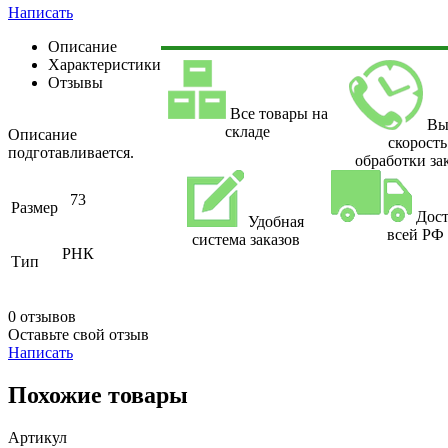
Написать
Описание
Характеристики
Отзывы
Все товары на
Вы
складе
Описание
скорость
подготавливается.
обработки за
73
Размер
Дост
Удобная
всей РФ
система заказов
РНК
Тип
0 отзывов
Оставьте свой отзыв
Написать
Похожие товары
Артикул