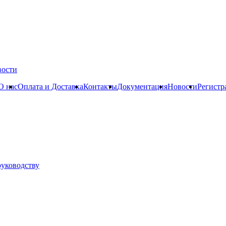
вости
О нас
Оплата и Доставка
Контакты
Документация
Новости
Регистр
руководству