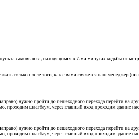
 пункта самовывоза, находящимся в 7-ми минутах ходьбы от мет
ать только после того, как с вами свяжется наш менеджер (по т
направо) нужно пройти до пешеходного перехода перейти на друг
о, проходим шлагбаум, через главный вход проходим здание наск
направо) нужно пройти до пешеходного перехода перейти на друг
о, проходим шлагбаум, через главный вход проходим здание наск