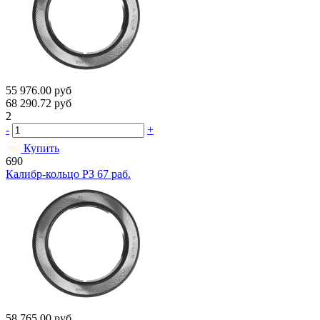
55 976.00
руб
68 290.72
руб
2
-
+
Купить
690
Калибр-кольцо РЗ 67 раб.
58 765.00
руб