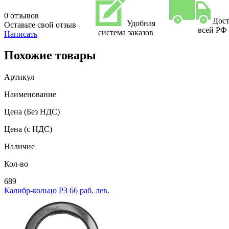
0 отзывов
Дост
Удобная
Оставьте свой отзыв
всей РФ
система заказов
Написать
Похожие товары
Артикул
Наименование
Цена
(Без НДС)
Цена
(с НДС)
Наличие
Кол-во
689
Калибр-кольцо РЗ 66 раб. лев.