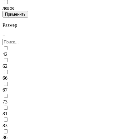
левое
Размер
+
42
62
66
67
73
81
83
86