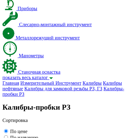
Приборы
Слесарно-монтажный инструмент
Металлорежущий инструмент
Манометры
Станочная оснастка
показать весь каталог
Главная
Измерительный Инструмент
Калибры
Калибры
нефтяные
Калибры для замковой резьбы PЗ, ГЗ
Калибры-
пробки PЗ
Калибры-пробки PЗ
Сортировка
По цене
По названию