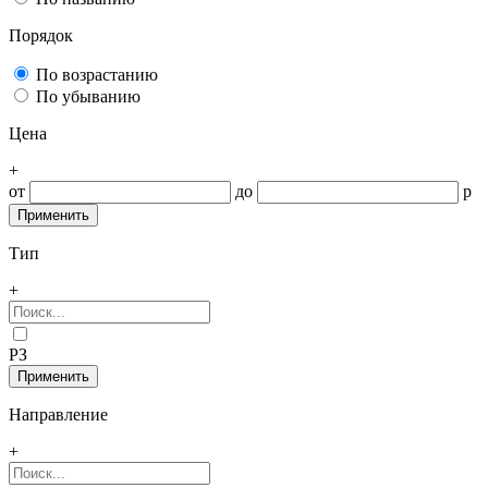
Порядок
По возрастанию
По убыванию
Цена
+
от
до
р
Тип
+
РЗ
Направление
+